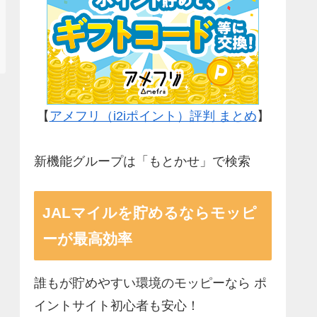
【
アメフリ（i2iポイント）評判 まとめ
】
新機能グループは「もとかせ」で検索
JALマイルを貯めるならモッピ
ーが最高効率
誰もが貯めやすい環境のモッピーなら ポ
イントサイト初心者も安心！