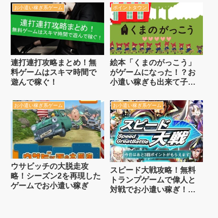
お小遣い稼ぎ系ゲーム
ポイントタウン
連打連打攻略まとめ！無
絵本「くまのがっこう」
料ゲームはスキマ時間で
がゲームになった！？お
遊んで稼ぐ！
小遣い稼ぎも出来て子供
と一緒に遊ぼう
お小遣い稼ぎ系ゲーム
お小遣い稼ぎ系ゲーム
ウサビッチの大脱走攻
スピード大戦攻略！無料
略！シーズン2を再現した
トランプゲームで偉人と
ゲームでお小遣い稼ぎ
対戦でお小遣い稼ぎ！ま
さかのボイス付！？