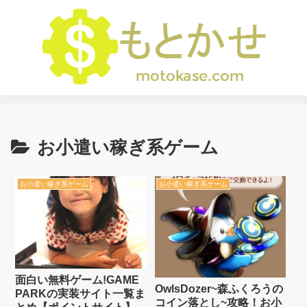
お小遣い稼ぎ系ゲーム
お小遣い稼ぎ系ゲーム
お小遣い稼ぎ系ゲーム
面白い無料ゲーム!GAME
OwlsDozer~森ふくろうの
PARKの実装サイト一覧ま
コイン落とし~攻略！お小