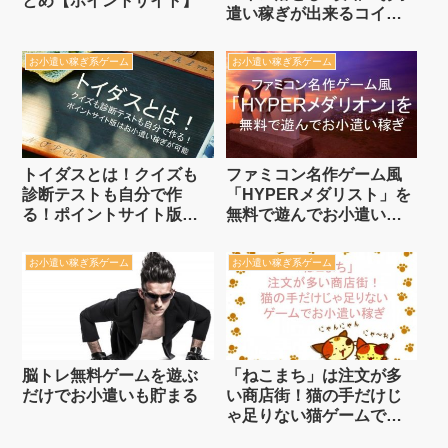
とめ【ポイントサイト】
遣い稼ぎが出来るコイン
落としゲーム
お小遣い稼ぎ系ゲーム
お小遣い稼ぎ系ゲーム
トイダスとは！クイズも
ファミコン名作ゲーム風
診断テストも自分で作
「HYPERメダリスト」を
る！ポイントサイト版は
無料で遊んでお小遣い稼
お小遣い稼ぎが可能
ぎ
お小遣い稼ぎ系ゲーム
お小遣い稼ぎ系ゲーム
脳トレ無料ゲームを遊ぶ
「ねこまち」は注文が多
だけでお小遣いも貯まる
い商店街！猫の手だけじ
ゃ足りない猫ゲームでお
小遣い稼ぎ