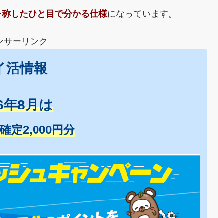
を称したひと目で分かる仕様
になっています。
ンサーリンク
イ活情報
26年8月は
+確定2,000円分