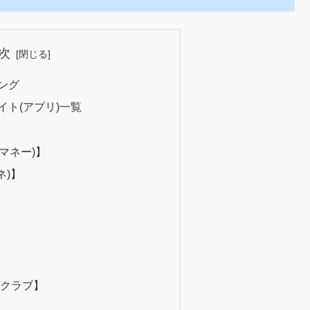
次
ング
ト(アプリ)一覧
トマネー)】
ネ)】
クラブ】