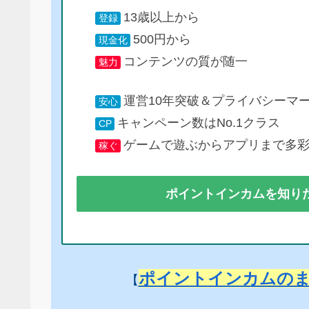
13歳以上から
登録
500円から
現金化
コンテンツの質が随一
魅力
運営10年突破＆プライバシーマ
安心
キャンペーン数はNo.1クラス
CP
ゲームで遊ぶからアプリまで多
稼ぐ
ポイントインカムを知り
ポイントインカムの
【