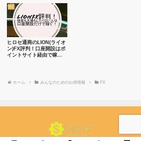
万8千円還元！【デモアプ
FX
リで総額2千万円分が
1,800名に！11/11まで】
ヒロセ通商のLION(ライオ
ン)FX評判！口座開設はポ
イントサイト経由で稼
ぐ！口座開設+1万通貨取
引で6,000円貰う方法
ホーム
みんなのためのお得情報
FX