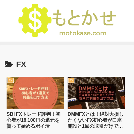
FX
FX
FX
SBI FXトレード評判！初
DMMFXとは！絶対大損し
心者が18,100円の還元を
たくないFX初心者が口座
貰って始めるポイ活
開設と1回の取引だけで簡
単に利益を出す方法 最大1