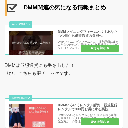
DMM関連の気になる情報まとめ
DMMマイニングファームとは！あなた
も今日から仮想通貨の採掘へ
DMMマイニングファームとは！評判評価はまだ
まだないけれど、間違いなく仮想通貨であるビ
ットコインを手に入れる機会が訪れる可能性が
高いのがDMMクラウドマイニングになります。
今後どういう風になるのか要チェックな情報な
ので、ぜひお見逃しなく！無...
DMMは仮想通貨にも手を出した！
ぜひ、こちらも要チェックです。
DMMいろいろレンタル評判！新規登録
レンタルで800円お得にする裏技
DMMいろいろレンタルとは！ 借りるのも返却
も簡単！レンタル費用で済むし、レンタルで心
配な万が一の修理費用も「負担なし！？」
DMMだからこそ定期点検や維持管理にも担当者
が居る！そして、1番お得に新規登録してレン