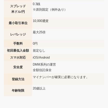
0.3銭
スプレッド
※原則固定（例外あり）
米ドル/円
10,000通貨
最小取引単位
最大25倍
レバレッジ
手数料
0円
初回最低入金額
規定なし
スマホ対応
iOS/Android
DMM系列の運営
安全度
全額信託保全
マイナンバーが確実に必要になります。
登録方法
20歳以上
年齢制限