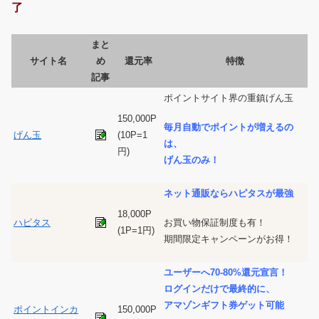
了
まと
サイト名
め
還元率
特徴
記事
ポイントサイト界の重鎮げん玉
150,000P
毎月自動でポイントが増えるの
げん玉
(10P=1
は、
円)
げん玉のみ！
ネット通販ならハピタスが最強
18,000P
お買い物保証制度も有！
ハピタス
(1P=1円)
期間限定キャンペーンがお得！
ユーザーへ70-80%還元宣言！
ログインだけで最終的に、
アマゾンギフト券ゲット可能
ポイントインカ
150,000P