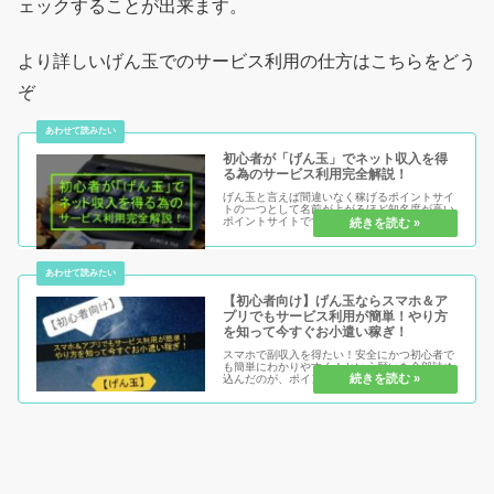
ェックすることが出来ます。
より詳しいげん玉でのサービス利用の仕方はこちらをどう
ぞ
初心者が「げん玉」でネット収入を得
る為のサービス利用完全解説！
げん玉と言えば間違いなく稼げるポイントサイ
トの一つとして名前が上がるほど知名度が高い
ポイントサイトです。 しかし初心者の場合、感
覚的にはやり方は分かってもどうやるのが本当
に稼げるのか。そうした事も含めてげん玉での
サービス利用についてコンテン...
【初心者向け】げん玉ならスマホ＆ア
プリでもサービス利用が簡単！やり方
を知って今すぐお小遣い稼ぎ！
スマホで副収入を得たい！安全にかつ初心者で
も簡単にわかりやすく！という願いを全部詰め
込んだのが、ポイントサイト「げん玉」です。
特に今回は、そのげん玉のスマホ版の使い方に
ついて紹介していますのでぜひ、まだ知らない
人知っている人どちらの方も要チ...