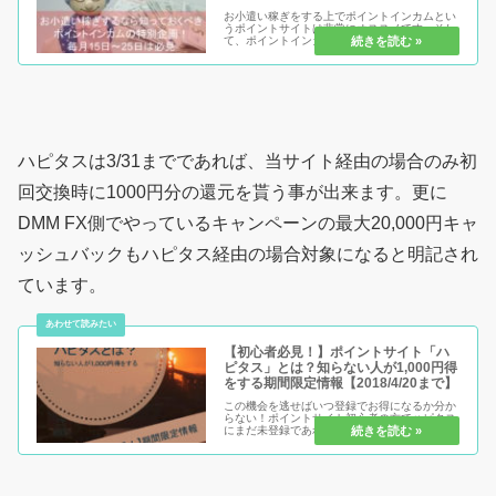
お小遣い稼ぎをする上でポイントインカムとい
うポイントサイトは非常にオススメです。そし
て、ポイントインカムをするのであればこの特
別企画が行われている期間に活動しないのは損
をするばかり！確実に得になる特別企画を制覇
して、どんどんお小遣い稼ぎをし...
ハピタスは3/31までであれば、当サイト経由の場合のみ初
回交換時に1000円分の還元を貰う事が出来ます。更に
DMM FX側でやっているキャンペーンの最大20,000円キャ
ッシュバックもハピタス経由の場合対象になると明記され
ています。
【初心者必見！】ポイントサイト「ハ
ピタス」とは？知らない人が1,000円得
をする期間限定情報【2018/4/20まで】
この機会を逃せばいつ登録でお得になるか分か
らない！ポイントサイト初心者の方でハピタス
にまだ未登録であれば、まさしくチャンス到来
です。これから先ネットショッピングなどでお
得に買い物したい！もっと節約したい！もっと
お得になりたい！その全部の気持...