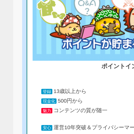
ポイントイ
13歳以上から
登録
500円から
現金化
コンテンツの質が随一
魅力
運営10年突破＆プライバシーマ
安心