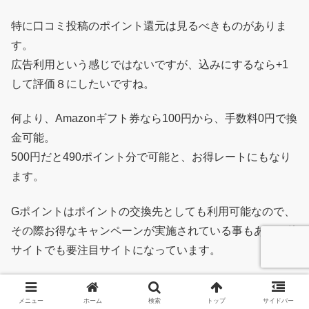
特に口コミ投稿のポイント還元は見るべきものがありま
す。
広告利用という感じではないですが、込みにするなら+1
して評価８にしたいですね。
何より、Amazonギフト券なら100円から、手数料0円で換
金可能。
500円だと490ポイント分で可能と、お得レートにもなり
ます。
Gポイントはポイントの交換先としても利用可能なので、
その際お得なキャンペーンが実施されている事もあり、他
サイトでも要注目サイトになっています。
ポイントの有効期限も最後に触ってから1年と長いので、
メニュー
ホーム
検索
トップ
サイドバー
よほどの事がない限り失効もありません。