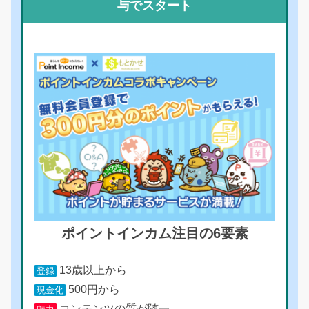
与でスタート
ポイントインカム注目の6要素
13歳以上から
登録
500円から
現金化
コンテンツの質が随一