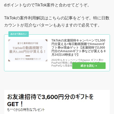
dポイントなのでTikTok案件と合わせてどうぞ。
TikTokの案件利用解説はこちらの記事をどうぞ。特に日数
カウントが厄介なパターンもありますので必見です。
TikTokの友達招待キャンペーンで1,500
円分貰える+毎日動画視聴でAmazonギ
フト券or現金ゲット【友達招待で2,000
円分のAmazonギフト券などが貰える 8
月24日14時頃まで】
2022年もキャンペーンでAmazon ギフト券か
PayPalが簡単に最大5,000円分もらえます。
PayPalなら現金化が可能ですし、Amazonギフ
ト券ならお買い物がお得になるので必見！
TikTokの友達招待キャンペーンは色々と開催実
績...