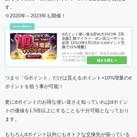
す。
※2020年～2023年も開催！
dポイント使い道＆貯め方2023年【完
全版】陸マイラー・ポン活ユーザーも
必見【2023年3月1日からdポイント交
換で15%増量】
dポイントの使い道を知り、貯め方を知れば陸
マイラーだけでなく、全てのdポイントユーザ
ーがお得になります。dポイントは1ポイント
=1円相当ですが、ソレ以上の使い道は幾つも存
在する事を知っていたでしょうか？知らなけれ
ば損、知っていれば得になる差...
つまり「Gポイント」だけは貰えるポイント+10%増量のd
ポイントを狙う事が可能！
更にdポイントのお得な使い道さえ知っていればdポイン
トの価値を1.5倍以上にすることも十分可能となっており
ます。
もちろんdポイント以外にもオトクな交換先が揃っている