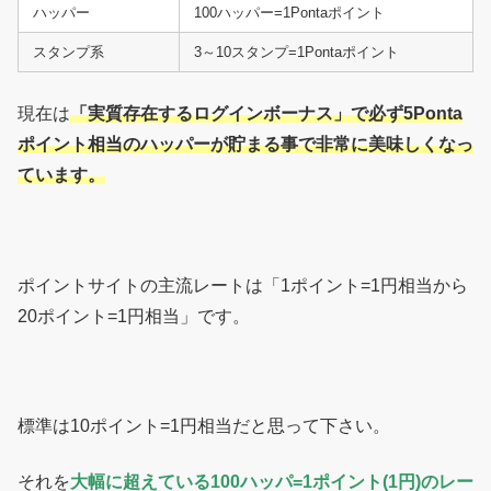
ハッパー
100ハッパー=1Pontaポイント
スタンプ系
3～10スタンプ=1Pontaポイント
現在は
「実質存在するログインボーナス」で必ず5Ponta
ポイント相当のハッパーが貯まる事で非常に美味しくなっ
ています。
ポイントサイトの主流レートは「1ポイント=1円相当から
20ポイント=1円相当」です。
標準は10ポイント=1円相当だと思って下さい。
それを
大幅に超えている100ハッパ=1ポイント(1円)のレー