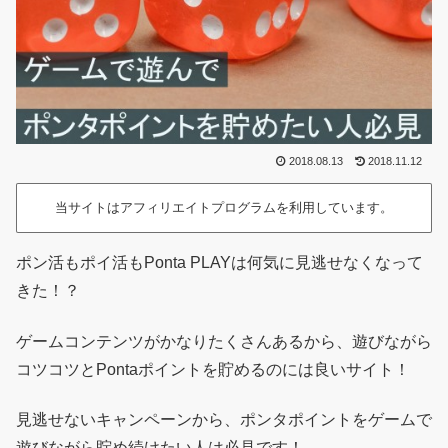
2018.08.13
2018.11.12
当サイトはアフィリエイトプログラムを利用しています。
ポン活もポイ活もPonta PLAYは何気に見逃せなくなって
きた！？
ゲームコンテンツがかなりたくさんあるから、遊びながら
コツコツとPontaポイントを貯めるのには良いサイト！
見逃せないキャンペーンから、ポンタポイントをゲームで
遊びながら貯め続けたい人は必見です！