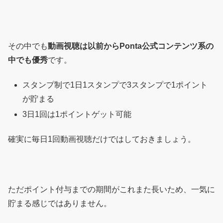
その中でも
動画視聴は以前からPonta公式コンテンツ系の
中でも優秀
です。
スタンプ制で1日1スタンプで3スタンプで1ポイント
が貯まる
3日1回は1ポイントゲット可能
確実に毎日1回動画視聴だけではしておきましょう。
ただポイント付与までの期間がこれまた長いため、一気に
貯まる感じではありません。