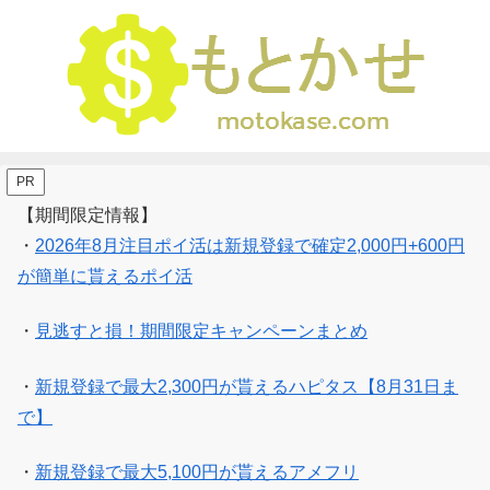
PR
【期間限定情報】
・
2026年8月注目ポイ活は新規登録で確定2,000円+600円
が簡単に貰えるポイ活
・
見逃すと損！期間限定キャンペーンまとめ
・
新規登録で最大2,300円が貰えるハピタス【8月31日ま
で】
・
新規登録で最大5,100円が貰えるアメフリ