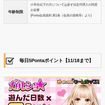
小学生以下の方については必ず法定代理人の同意
が必要
年齢制限
(Ponta会員規約 第1条（会員の資格等）より)
毎日5Pontaポイント【11/18まで】