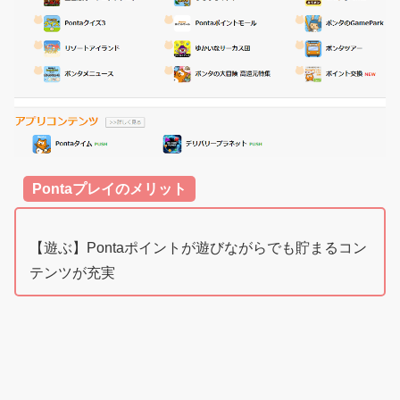
Pontaプレイのメリット
【遊ぶ】Pontaポイントが遊びながらでも貯まるコン
テンツが充実