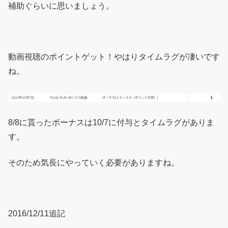
補助ぐらいに思いましょう。
動画視聴のポイントゲット！やはりタイムラグが凄いです
ね。
8/8に貰ったボーナスは10/7に付与とタイムラグがありま
す。
そのため気長にやっていく必要がありますね。
2016/12/11追記