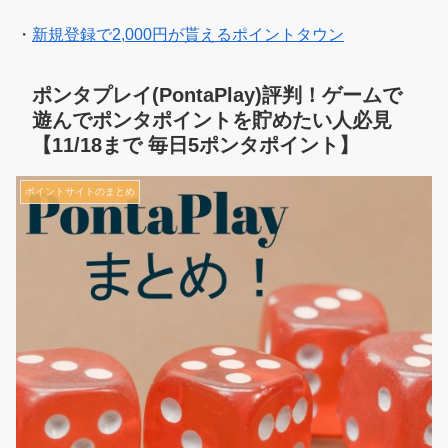
・
新規登録で2,000円が貰えるポイントタウン
ポンタプレイ(PontaPlay)評判！ゲームで
遊んでポンタポイントを貯めたい人必見
【11/18まで 毎日5ポンタポイント】
ポイントサイトのまとめ