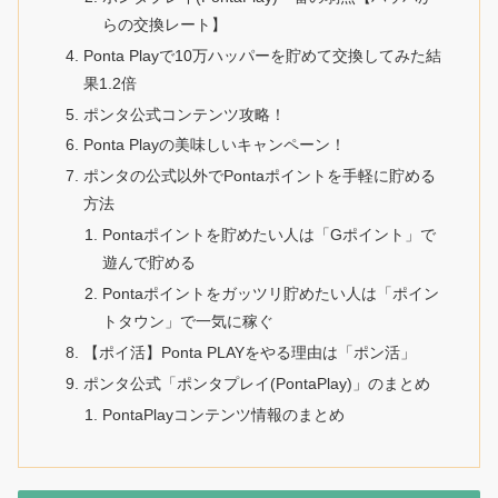
らの交換レート】
Ponta Playで10万ハッパーを貯めて交換してみた結
果1.2倍
ポンタ公式コンテンツ攻略！
Ponta Playの美味しいキャンペーン！
ポンタの公式以外でPontaポイントを手軽に貯める
方法
Pontaポイントを貯めたい人は「Gポイント」で
遊んで貯める
Pontaポイントをガッツリ貯めたい人は「ポイン
トタウン」で一気に稼ぐ
【ポイ活】Ponta PLAYをやる理由は「ポン活」
ポンタ公式「ポンタプレイ(PontaPlay)」のまとめ
PontaPlayコンテンツ情報のまとめ