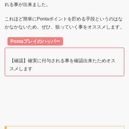
れる事が出来ました。
これほど簡単にPontaポイントを貯める手段というのはな
かなかないため、ぜひ、狙っていく事をオススメします。
Pontaプレイのハッパー
【確認】確実に付与される事を確認出来たためオス
スメします