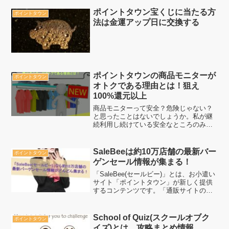
ポイントタウン宝くじに当たる方
ポイントタウン
法は金運アップ日に交換する
ポイントタウンの商品モニターが
ポイントタウン
オトクである理由とは！狙え
100%還元以上
商品モニターって安全？危険じゃない？
と思ったことはないでしょうか。私が継
続利用し続けている安全なところのみを
紹介したいと思いますのでぜひ、続きを
どうぞ
SaleBeeは約10万店舗の最新バー
ポイントタウン
ゲンセール情報が集まる！
「SaleBee(セールビー)」とは、お小遣い
サイト「ポイントタウン」が新しく提供
するコンテンツです。「通販サイトの最
新バーゲンセール・キャンペーン情報」
がどんどん集まるあらゆる手間が省ける
良いコンテンツですね。2015夏の暑さも
School of Quiz(スクールオブク
ポイントタウン
吹き飛ぶぐ...
イズ)とは、攻略まとめ情報