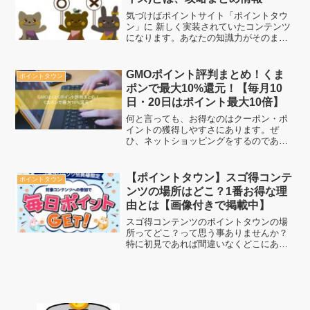
気づけばポイントサイト「ポイントタウ
ン」に 新しく実装されていたコンテンツ
になります。あなたの知識力がそのまま
お金になる！そんな画期的な面白いクイ
ズコンテンツですね。今までのクイズコ
ンテンツと違うのはまさに、 あなたの知
GMOポイント評判まとめ！くま
ポイントタウン
識力次第で獲得できる...
ポンで最大10%還元！【毎月10
日・20日はポイント最大10倍】
何と言っても、お得なのはクーポン・ポ
イントの獲得しやすさにあります。ぜ
ひ、ネットショッピングをするのであれ
ば、一番のお買物方法で誰よりもお得に
なっていきましょう。
【ポイントタウン】スゴ得コンテ
ポイントタウン
ンツの場所はどこ？1番お得な理
由とは【画像付きで掲載中】
スゴ得コンテンツのポイントタウンの場
所ってどこ？って思う事ありませんか？
特に初見であれば間違いなくどこにある
か迷うかと思うのでこちらを参考にして
アクセスしてみてください。特に即答コ
ンテンツの場合はポイントタウンでやる
ことによって獲得ポイント...