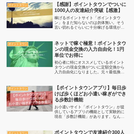
していきましょう。
【感謝】ポイントタウンでついに
ポイントタウン
1000人の友達紹介突破【感激】
稼げるポイントサイト「ポイントタウ
ン」をまだ知らないのは勿体無い。そう
言い切れるぐらいに十分稼げる環境が用
意されています。ぜひ、ポイントタウン
を知ってお得になりましょう。
ネットで稼ぐ極意！ポイントタウ
ポイントタウン
ンの現金交換の入力自由化！1円
単位でお得に
初心者に特にオススメしているポイント
タウンの現金交換がついに定額交換から
入力自由化になりました。元々最低換金
額100円だったため、交換しやすい環境で
したが更に使いやすさは向上しました。
【ポイントタウンアプリ】毎日歩
ポイントタウン
けば歩くほどお小遣い稼ぎができ
る歩数計機能
お小遣いサイト「ポイントタウン」が提
供しているアプリの機能として実験的に
現在「歩数計機能」があります。なん
と、歩けば歩くだけポイントになるとい
う画期的なシステムなので健康的・ダイ
エットなどしながらお小遣い稼ぎが出来
ポイントタウンで友達紹介300人
ポイントタウン