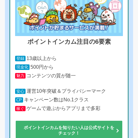
ポイントインカム注目の6要素
13歳以上から
登録
500円から
現金化
コンテンツの質が随一
魅力
運営10年突破＆プライバシーマーク
安心
キャンペーン数はNo.1クラス
CP
ゲームで遊ぶからアプリまで多彩
稼ぐ
ポイントインカムを知りたい人は公式サイトを
チェック！