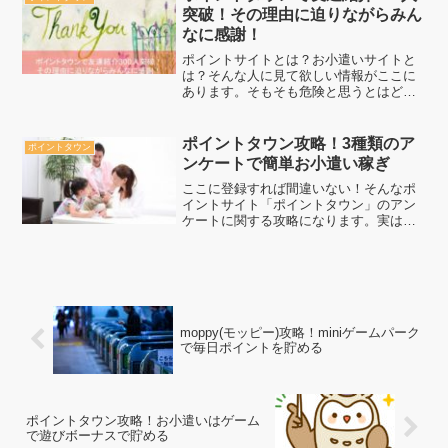
ちゃう嬉しいシステムですね...
突破！その理由に迫りながらみん
なに感謝！
ポイントサイトとは？お小遣いサイトと
は？そんな人に見て欲しい情報がここに
あります。そもそも危険と思うとはどう
いった部分に引っかかっているかは私も
経験がありますので、それを交えてポイ
ントタウンというお小遣いサイトを紹介
ポイントタウン攻略！3種類のア
ポイントタウン
したいと思います。
ンケートで簡単お小遣い稼ぎ
ここに登録すれば間違いない！そんなポ
イントサイト「ポイントタウン」のアン
ケートに関する攻略になります。実はポ
イントタウンには3つのコンテンツアンケ
ートがあります。私は最初見落としてい
たので、ポイントタウンに参加したばか
りの人でも、そうでない...
moppy(モッピー)攻略！miniゲームパーク
で毎日ポイントを貯める
ポイントタウン攻略！お小遣いはゲーム
で遊びボーナスで貯める