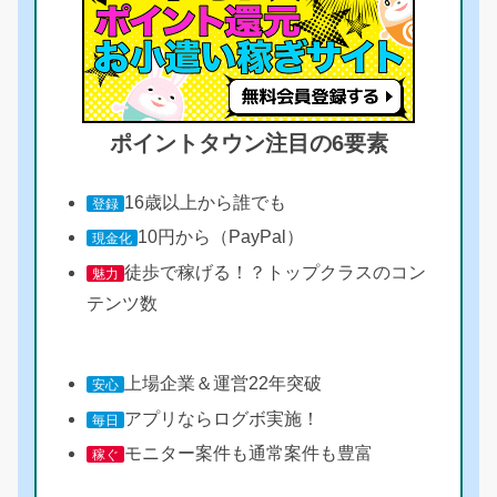
ポイントタウン注目の6要素
16歳以上から誰でも
登録
10円から（PayPal）
現金化
徒歩で稼げる！？トップクラスのコン
魅力
テンツ数
上場企業＆運営22年突破
安心
アプリならログボ実施！
毎日
モニター案件も通常案件も豊富
稼ぐ