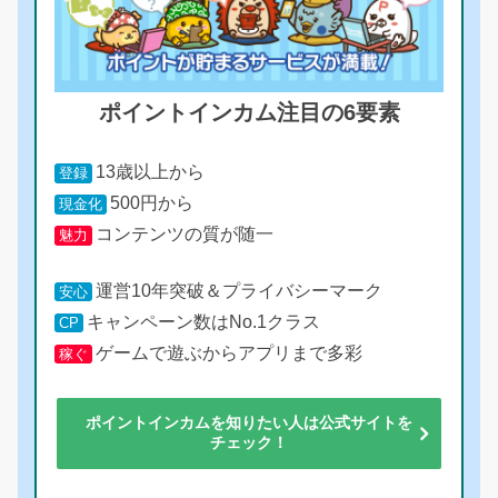
ポイントインカム注目の6要素
13歳以上から
登録
500円から
現金化
コンテンツの質が随一
魅力
運営10年突破＆プライバシーマーク
安心
キャンペーン数はNo.1クラス
CP
ゲームで遊ぶからアプリまで多彩
稼ぐ
ポイントインカムを知りたい人は公式サイトを
チェック！