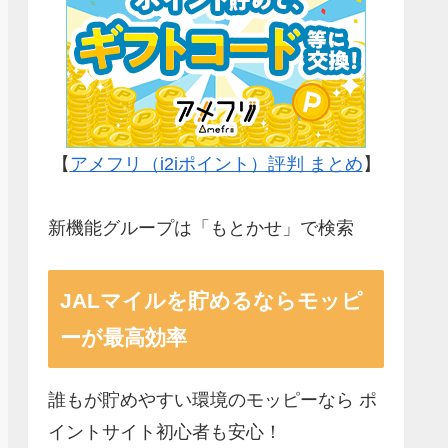
【
アメフリ（i2iポイント）評判 まとめ
】
新機能グループは「もとかせ」で検索
JALマイルを貯めるならモッピ
ーが最高効率
誰もが貯めやすい環境のモッピーなら ポ
イントサイト初心者も安心！