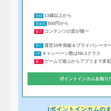
13歳以上から
登録
500円から
現金化
コンテンツの質が随一
魅力
運営10年突破＆プライバシーマ
安心
キャンペーン数はNo.1クラス
CP
ゲームで遊ぶからアプリまで多
稼ぐ
ポイントインカムを知り
ポイントインカムの
【