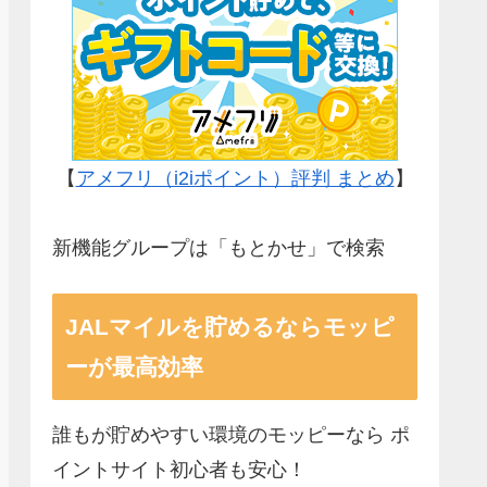
【
アメフリ（i2iポイント）評判 まとめ
】
新機能グループは「もとかせ」で検索
JALマイルを貯めるならモッピ
ーが最高効率
誰もが貯めやすい環境のモッピーなら ポ
イントサイト初心者も安心！