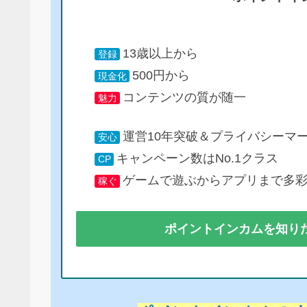
13歳以上から
登録
500円から
現金化
コンテンツの質が随一
魅力
運営10年突破＆プライバシーマ
安心
キャンペーン数はNo.1クラス
CP
ゲームで遊ぶからアプリまで多
稼ぐ
ポイントインカムを知り