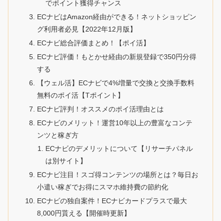
でポイント獲得チャンス
ECナビはAmazon経由ができる！ネットショッピン
グ利用者必見【2022年12月版】
ECナビ総合評価まとめ！【ポイ活】
ECナビ評価！もとかせ経由の新規登録で350円分得
する
【ウェル活】ECナビで4%増量で交換と交換手数料
無料のポイ活【Tポイント】
ECナビ評判！オススメのポイ活理由とは
ECナビのメリット！運営10年以上の豊富なコンテ
ンツと稼ぎ方
ECナビのデメリットについて【リサーチパネル
は別サイト】
ECナビ注目！スゴ得コンテンツの場所とは？毎日お
小遣い稼ぎでお得にスマホ維持費の節約化
ECナビの独自案件！ECナビカードプラスで最大
8,000円貰える【開催時更新】