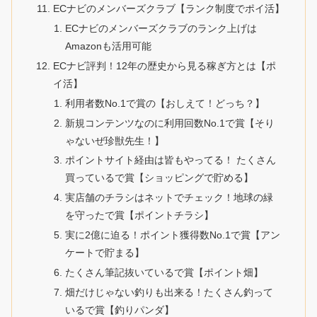
ECナビのメンバーズクラブ【ランク制度でポイ活】
ECナビのメンバーズクラブのランク上げは
Amazonも活用可能
ECナビ評判！12年の歴史から見る稼ぎ方とは【ポ
イ活】
利用者数No.1で賞の【おしえて！どっち？】
新規コンテンツなのに利用回数No.1で賞【そり
ゃないぜ珍獣先生！】
ポイントサイト経由は皆もやってる！ たくさん
買っているで賞【ショッピングで貯める】
実店舗のチラシはネットでチェック！地球の緑
を守ったで賞【ポイントチラシ】
実に2億に迫る！ポイント獲得数No.1で賞【アン
ケートで貯まる】
たくさん筆記抜いているで賞【ポイント畑】
畑だけじゃない釣りも出来る！たくさん釣って
いるで賞【釣りパンダ】