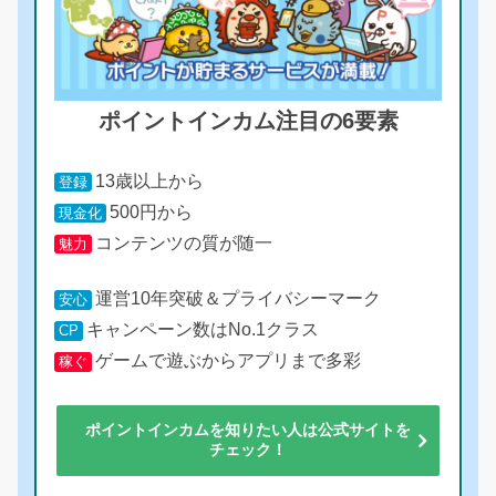
ポイントインカム注目の6要素
13歳以上から
登録
500円から
現金化
コンテンツの質が随一
魅力
運営10年突破＆プライバシーマーク
安心
キャンペーン数はNo.1クラス
CP
ゲームで遊ぶからアプリまで多彩
稼ぐ
ポイントインカムを知りたい人は公式サイトを
チェック！