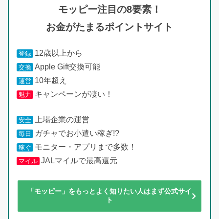
モッピー注目の8要素！
お金がたまるポイントサイト
12歳以上から
登録
Apple Gift交換可能
交換
10年超え
運営
キャンペーンが凄い！
魅力
上場企業の運営
安全
ガチャでお小遣い稼ぎ!?
毎日
モニター・アプリまで多数！
稼ぐ
JALマイルで最高還元
マイル
「モッピー」をもっとよく知りたい人はまず公式サイ
ト