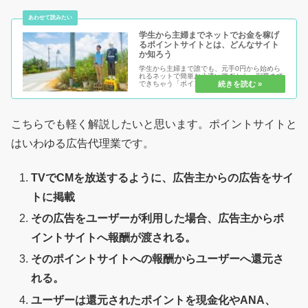
学生から主婦までネットでお金を稼げ
るポイントサイトとは、どんなサイト
か知ろう
学生から主婦まで誰でも、元手0円から始めら
れるネットで簡単お小遣い稼ぎから、副業まで
できちゃう「ポイントサイト」または「お小遣
いサイト」とは！何をするにも、知る事が大事
です。知らないからこそ、不安があり、始める
事が出来ない。いざ始めても稼ぐ...
こちらでも軽く解説したいと思います。ポイントサイトと
はいわゆる広告代理業です。
TVでCMを放送するように、広告主からの広告をサイ
トに掲載
その広告をユーザーが利用した場合、広告主からポ
イントサイトへ報酬が渡される。
そのポイントサイトへの報酬からユーザーへ還元さ
れる。
ユーザーは還元されたポイントを現金化やANA、