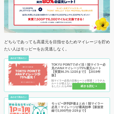
どちらであっても高還元を目指せるためマイレージを貯め
たい人はモッピーをお見逃しなく。
TOKYU POINTでポイ活！陸マイラー必
見のANAマイレージ75%還元ルート
【実質86.3% 12/20まで】【2019年
版】
陸マイラー必見の交換ルートが開通！ソラチカ
ルートが使えない人も使える人も必見！ポイ活
をしたい人もANAマイレージをよりお得に手に
入れたい人も要チェックです。ポイ活利用でク
レジットカード発行もお得、貯めたポイントは
マイレージにするも良し、現金...
モッピー評判評価まとめ！陸マイラー
必見！マイレージが最高効率【新規登
録で2,000円分 2/29まで】