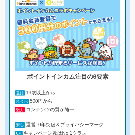
ポイントインカム注目の6要素
13歳以上から
登録
500円から
現金化
コンテンツの質が随一
魅力
運営10年突破＆プライバシーマーク
安心
キャンペーン数はNo.1クラス
CP