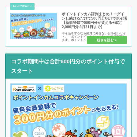
ポイントインカム評判まとめ！ログイ
ンし続けるだけで500円分GETでポイ活
【新規登録で600円分が貰える+確定
2,000円分 8月31日まで】
ポイ活をするなら絶対に外せないお小遣いサイ
ト、「ポイントインカム」の魅力を徹底解説し
ます。ポイントインカムは、他サイトと比べて
「分かりやすさ」が段違い！その理由は、ポイ
ントを貯める時だけでなく「交換するタイミン
グ」でもしっかり特典がつくから...
コラボ期間中は合計600円分のポイント付与で
スタート