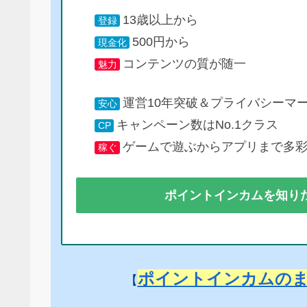
13歳以上から
登録
500円から
現金化
コンテンツの質が随一
魅力
運営10年突破＆プライバシーマ
安心
キャンペーン数はNo.1クラス
CP
ゲームで遊ぶからアプリまで多
稼ぐ
ポイントインカムを知り
ポイントインカムの
【