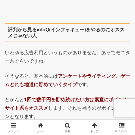
評判から見るinfoQ(インフォキュー)をやるのにオスス
メじゃない人
いわゆる広告利用というものがありません。あってモニタ
ー系ぐらいですね。
そうなると、基本的には
アンケートやライティング、ゲー
ムどれも地道に貯めていくタイプ
です。
どかんと
1回で数千円を貯め続けたい方は素直にポイント
サイト系をオススメ
します。それを補うのがポイントタウ
ンとなります。
ただ、アンケートでも報酬が大きい物もありますので、そ
メニュー
ホーム
検索
トップ
サイドバー