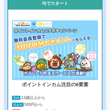
与でスタート
ポイントインカム注目の6要素
13歳以上から
登録
500円から
現金化