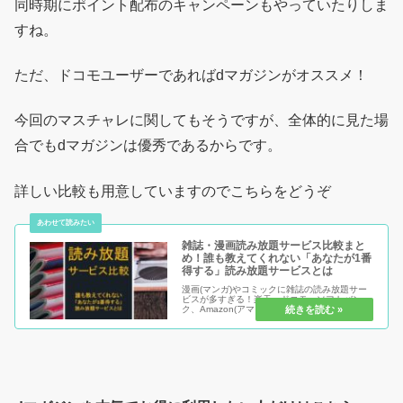
同時期にポイント配布のキャンペーンもやっていたりしま
すね。
ただ、ドコモユーザーであればdマガジンがオススメ！
今回のマスチャレに関してもそうですが、全体的に見た場
合でもdマガジンは優秀であるからです。
詳しい比較も用意していますのでこちらをどうぞ
雑誌・漫画読み放題サービス比較まと
め！誰も教えてくれない「あなたが1番
得する」読み放題サービスとは
漫画(マンガ)やコミックに雑誌の読み放題サー
ビスが多すぎる！楽天、ドコモ、ソフトバン
ク、Amazon(アマゾン)に一体何社サービスや
っているんだ！？ここから口コミだけで1つを
選ぶのは困難です。比較して分かった「あなた
が1番得する」裏技を使っ...