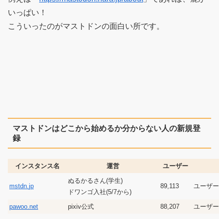
いっぱい！
こういったのがマストドンの面白い所です。
マストドンはどこから始めるか分からない人の新規登
録
インスタンス名
運営
ユーザー
ぬるかるさん(学生)
mstdn.
jp
89,113
ユーザー
ドワンゴ入社(5/7から)
pawoo.net
pixiv公式
88,207
ユーザー