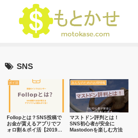
SNS
ポイ活
みんなのためのお得情報
Follopとは？SNS投稿で
マストドン評判とは！
お金が貰えるアプリでフ
SNS初心者が安全に
ォロ割＆ポイ活【2019年6
Mastodonを楽しむ方法
月開始予定】