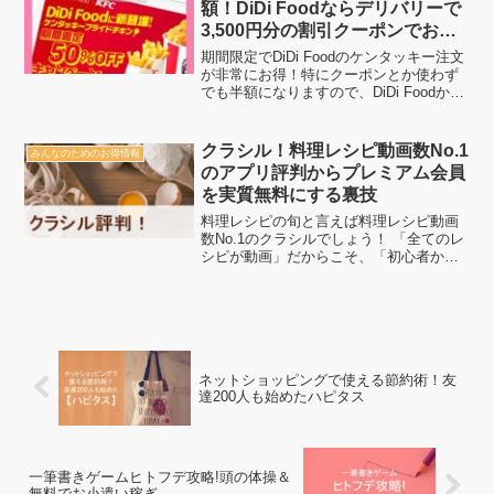
額！DiDi Foodならデリバリーで
3,500円分の割引クーポンでお得
注文
期間限定でDiDi Foodのケンタッキー注文
が非常にお得！特にクーポンとか使わず
でも半額になりますので、DiDi Foodから
提供されるクーポン利用でさらにお得注
文ができる！対象地域であればこの機会
にケンタッキーを注文してよりお得にな
クラシル！料理レシピ動画数No.1
みんなのためのお得情報
りま...
のアプリ評判からプレミアム会員
を実質無料にする裏技
料理レシピの旬と言えば料理レシピ動画
数No.1のクラシルでしょう！ 「全てのレ
シピが動画」だからこそ、「初心者から
上級者」までオススメ！しかも動画時間
はわずか1分で収まる短さ！ そんなクラ
シルの本当の評判からプレミアムサービ
スを1番お得に利...
ネットショッピングで使える節約術！友
達200人も始めたハピタス
一筆書きゲームヒトフデ攻略!頭の体操＆
無料でお小遣い稼ぎ