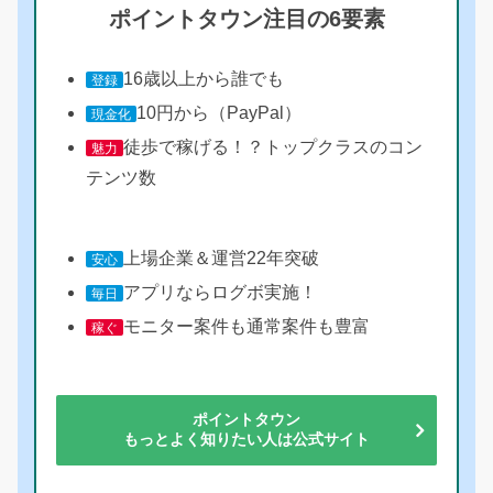
ポイントタウン注目の6要素
16歳以上から誰でも
登録
10円から（PayPal）
現金化
徒歩で稼げる！？トップクラスのコン
魅力
テンツ数
上場企業＆運営22年突破
安心
アプリならログボ実施！
毎日
モニター案件も通常案件も豊富
稼ぐ
ポイントタウン
もっとよく知りたい人は公式サイト