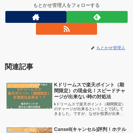
もとかせ管理人をフォローする
もとかせ管理人
関連記事
Kドリームスで楽天ポイント（期
みんなのためのお得情報
間限定）の現金化！スピードチャ
ージが出来ない時の対処法
kドリームスで楽天ポイント（期間限定）
のチャージが出来るということで試して
きました。ですが、なぜか投票が出来な
い！正確には楽天ポイントを得ることが
できないという状態の人向けの記事にな
ります。是非この状態を解消してKドリー
Cansell(キャンセル)評判！ホテル
陸マイラー・旅行関連
ムスで楽天ポイント（...