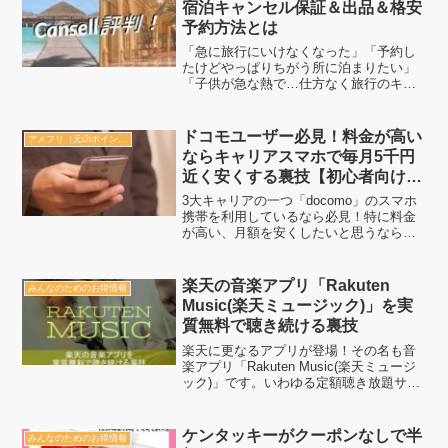
宿泊キャンセル保証＆出品＆格安
予約方法とは
「急に旅行にいけなくなった」「予約し
たけどやっぱりちがう所に泊まりたい」
「子供が急な熱で…仕方なく旅行のキャ
ンセル…」「まさかのアーティストのラ
イブやイベントが急遽中止」といった自
体もCansell保証を使えば「無料」でホテ
ドコモユーザー必見！料金が高い
アメフリ（元i2iポイント）
ルの予約に「保証...
ならキャリアスマホで毎月5千円
近く安くする裏技【初心者向けで
練習してから上級者へ】
3大キャリアの一つ「docomo」のスマホ
携帯を利用しているなら必見！特に料金
が高い、月額を安くしたいと思うならば
その方法を兼ねる裏技を伝授！格安スマ
ホ・SIMに負けないぐらいお得になる方
法を知って、あなただけはドコモユーザ
楽天の音楽アプリ「Rakuten
みんなのためのお得情報
ーでありながら他...
Music(楽天ミュージック)」を実
質無料で聴き続ける裏技
楽天に更なるアプリが登場！その名も音
楽アプリ「Rakuten Music(楽天ミュージ
ック)」です。いわゆる定額聴き放題サー
ビス系ですので月額課金が必須！ もちろ
ん初回には無料期間も存在しますのでお
試しも可能です。気に入って継続したい
ケンタッキーがクーポンなしで半
みんなのためのお得情報
場合は...