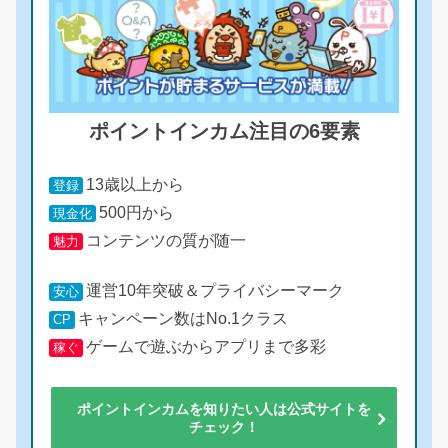
ポイントインカム注目の6要素
13歳以上から
登録
500円から
現金化
コンテンツの質が随一
魅力
運営10年突破＆プライバシーマーク
安心
キャンペーン数はNo.1クラス
CP
ゲームで遊ぶからアプリまで多彩
稼ぐ
ポイントインカムを知りたい人は公式サイトを
チェック！