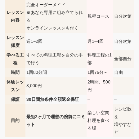
完全オーダーメイド
レッスン
※あなた専用に組み立てられ
規程コース
自分次第
内容
る
オンラインレッスンも付く
レッスン
週1~2回
月1~4回
自分次第
頻度
学べる工
すべての料理工程を自分の手
料理工程の1
全部自分
程
で行う
部
時間
1回80分間
1回75分～
自由
体験レッ
2時間、500
3,000円
–
スン
円
保証
30日間無条件全額返金保証
–
–
レシピ数
楽しい空間
最短2ヶ月で理想の腕前にコミ
を
目的
料理を食べ
ット
増やすな
る場
ど