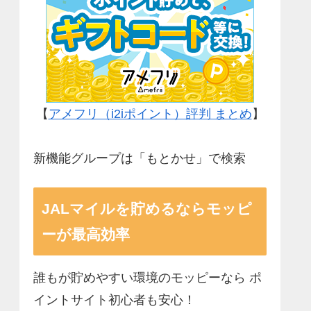
【
アメフリ（i2iポイント）評判 まとめ
】
新機能グループは「もとかせ」で検索
JALマイルを貯めるならモッピ
ーが最高効率
誰もが貯めやすい環境のモッピーなら ポ
イントサイト初心者も安心！