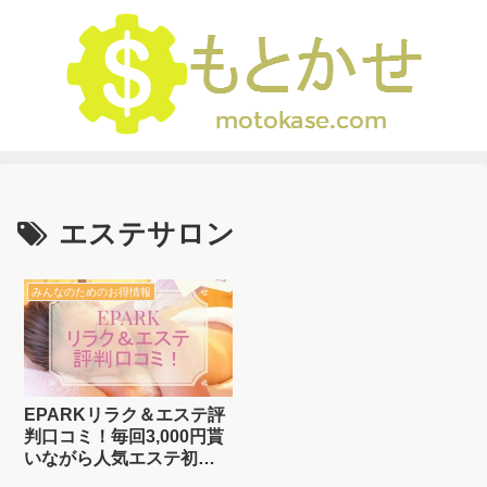
エステサロン
みんなのためのお得情報
EPARKリラク＆エステ評
判口コミ！毎回3,000円貰
いながら人気エステ初回
巡りをする裏技