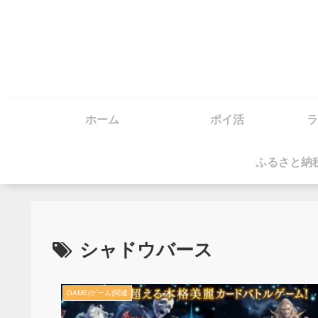
ホーム
ポイ活
ラ
ふるさと納
シャドウバース
GAME(ゲーム)関連