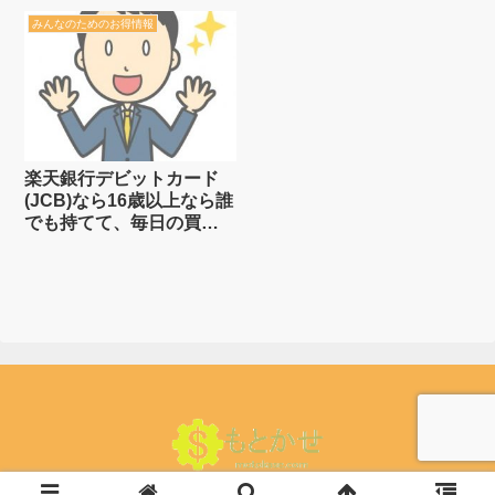
ポイントを貯めるなら賢
みんなのためのお得情報
く貯める！
楽天銀行デビットカード
(JCB)なら16歳以上なら誰
でも持てて、毎日の買い
物が1%還元
© 2015 もとかせ.