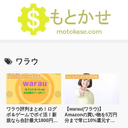
ワラウ
ポイントサイトのまとめ
みんなのためのお得情報
ワラウ評判まとめ！ログ
【warau(ワラウ)】
ボ＆ゲームでポイ活！新
Amazonの買い物を5万円
規なら合計最大1800円分
分まで常に10%還元する
貰える
裏技【ポイントサイト】