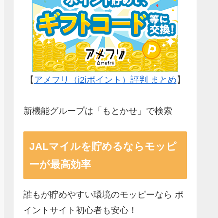
【
アメフリ（i2iポイント）評判 まとめ
】
新機能グループは「もとかせ」で検索
JALマイルを貯めるならモッピ
ーが最高効率
誰もが貯めやすい環境のモッピーなら ポ
イントサイト初心者も安心！