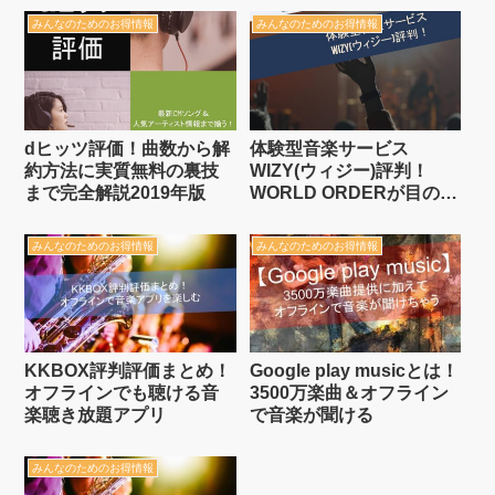
みんなのためのお得情報
みんなのためのお得情報
dヒッツ評価！曲数から解
体験型音楽サービス
約方法に実質無料の裏技
WIZY(ウィジー)評判！
まで完全解説2019年版
WORLD ORDERが目の前
でダンス！360度VRの視
覚体験！
みんなのためのお得情報
みんなのためのお得情報
KKBOX評判評価まとめ！
Google play musicとは！
オフラインでも聴ける音
3500万楽曲＆オフライン
楽聴き放題アプリ
で音楽が聞ける
みんなのためのお得情報