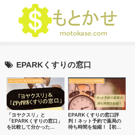
EPARKくすりの窓口
みんなのためのお得情報
みんなのためのお得情報
「ヨヤクスリ」と
EPARKくすりの窓口評
「EPARKくすりの窓口」
判！ネット予約で薬局の
を比較して分かった
待ち時間を短縮！【初回
「2,160円得する理由」と
限定Amazonギフト券2千