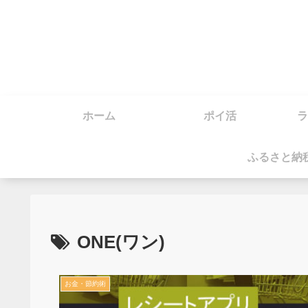
ホーム
ポイ活
ラ
ふるさと納
ONE(ワン)
お金・節約術