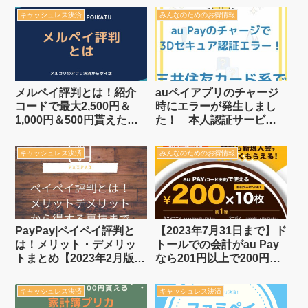
キャッシュレス決済
みんなのためのお得情報
メルペイ評判とは！紹介
auペイアプリのチャージ
コードで最大2,500円＆
時にエラーが発生しまし
1,000円＆500円貰えたり
た！ 本人認証サービス
でお得！？不定期クーポ
（3Dセキュア）エラーが
ンで100円分還元のメルカ
出た場合の対処方法
キャッシュレス決済
みんなのためのお得情報
リアプリ決済【11月19日
まで】
PayPay|ペイペイ評判と
【2023年7月31日まで】ド
は！メリット・デメリッ
トールでの会計がau Pay
トまとめ【2023年2月版は
なら201円以上で200円
paypay利用で510円貰え
OFF×10枚！auスマートパ
る】
スプレミアムの新規加入
キャッシュレス決済
キャッシュレス決済
が超お得【第2弾】