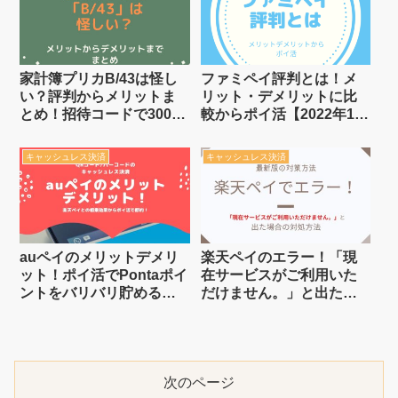
家計簿プリカB/43は怪し
ファミペイ評判とは！メ
い？評判からメリットま
リット・デメリットに比
とめ！招待コードで300円
較からポイ活【2022年11
貰える【2023年版】
月版】
キャッシュレス決済
キャッシュレス決済
auペイのメリットデメリ
楽天ペイのエラー！「現
ット！ポイ活でPontaポイ
在サービスがご利用いた
ントをバリバリ貯める方
だけません。」と出た場
法 【毎月200円OFFクーポ
合の対処方法2022年版
ンが貰える！？】
次のページ