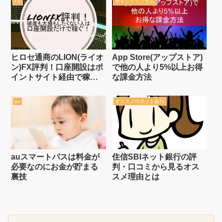
FX
ポイントインカム
月間ある罰ゲームを掛け
て勝負中！
ヒロセ通商のLION(ライオ
App Store(アップストア)
ン)FX評判！口座開設はポ
で他の人より5%以上お得
イントサイト経由で稼
な課金方法
ぐ！口座開設+1万通貨取
引で6,000円貰う方法
au
オススメのネット銀行
auスマートパスは料金が
住信SBIネット銀行の評
必要なのにお金が貯まる
判・口コミから見るオス
裏技
スメ理由とは