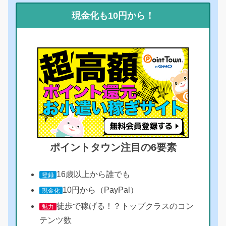
現金化も10円から！
ポイントタウン注目の6要素
16歳以上から誰でも
登録
10円から（PayPal）
現金化
徒歩で稼げる！？トップクラスのコン
魅力
テンツ数