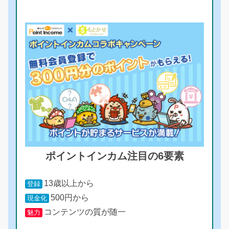
ポイントインカム注目の6要素
13歳以上から
登録
500円から
現金化
コンテンツの質が随一
魅力