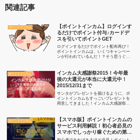
関連記事
【ポイントインカム】ログインす
ポイントインカム
るだけでポイント付与♪カードデ
スを引いてポイントGET
ログインするだけでポイント配布再び！
ポイントインカムは、いくつキャンペー
ンが行われているんだ！？そう思うぐら
いどんどん期間限定キャンペーンを行っ
ていますね。
インカム大感謝祭2015！今年最
ポイントインカム
後の大還元が本当に大還元中！
2015/12/31まで
サンタがプレゼントを届けるように、ポ
イントインカムもすっごいプレゼントを
用意してきました！インカム大感謝祭で
の還元が本当に大還元中です！軒並みポ
イントインカムが還元率がTOPですの
で、非常におすすめ！ただし、12/31まで
【スマホ版】ポイントインカムの
ポイントインカム
なのでこのチャンス...
サービス利用解説！初心者必見の
スマホでしっかり稼ぐための第一
歩！
初心者であればあるほど必見！ポイント