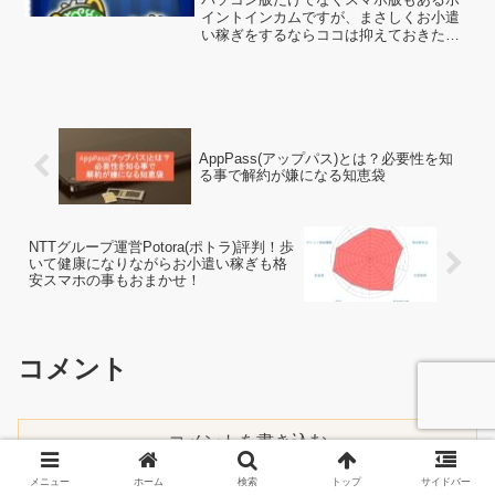
イントインカムですが、まさしくお小遣
い稼ぎをするならココは抑えておきたい
所です。もうすぐ10周年を迎えるほどし
っかりとした運営が続けられているた
め、お小遣い稼ぎの場としては十分と言
えます。ぜひ、ポイントイ...
AppPass(アップパス)とは？必要性を知
る事で解約が嫌になる知恵袋
NTTグループ運営Potora(ポトラ)評判！歩
いて健康になりながらお小遣い稼ぎも格
安スマホの事もおまかせ！
コメント
コメントを書き込む
メニュー
ホーム
検索
トップ
サイドバー