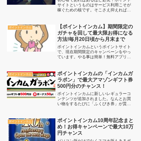
サイトというものはサービス利用こそが
稼ぐための核です。そこさえ抑えれば間
違いなくポイントサイト利用で利益を上
げる事が可能でしょう。まずは、しっか
りとやり方を覚えてどんどん取得ポイン
【ポイントインカム】期間限定の
ポイントインカム
トを増やしていきましょう...
ガチャを回して最大限お得になる
方法!毎月20日頃から月末まで
ポイントインカムというポイントサイト
で、現在期間限定のキャンペーンをやっ
ています。やる事は簡単！無料アプリイ
ンストールで、ガチャチケットを発行！
もちろん、インストールだけでポイント
とは別にチケットは貰えます。 ※対象案
ポイントインカムの「インカムガ
ポイントインカム
件であればアプリ以外...
ラポン」で最大アマゾンギフト券
500円分のチャンス！
ポイントインカムに新しいレギュラーコ
ンテンツが追加されました。なんとお買
い物をするたびに「ふくびき券」が貰え
るようになり、最大でアマゾンギフト券
500円分のチャンスが生まれるようになり
ました。本来なら貰えるはずのないもの
ポイントインカム10周年記念まと
ポイントインカム
ですので、どんどん利...
め！お得キャンペーンで最大10万
円チャンス
パソコン版だけでなくスマホ版もあるポ