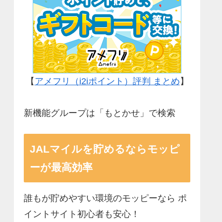
【
アメフリ（i2iポイント）評判 まとめ
】
新機能グループは「もとかせ」で検索
JALマイルを貯めるならモッピ
ーが最高効率
誰もが貯めやすい環境のモッピーなら ポ
イントサイト初心者も安心！