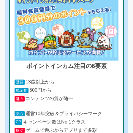
ポイントインカム注目の6要素
13歳以上から
登録
500円から
現金化
コンテンツの質が随一
魅力
運営10年突破＆プライバシーマーク
安心
キャンペーン数はNo.1クラス
CP
ゲームで遊ぶからアプリまで多彩
稼ぐ