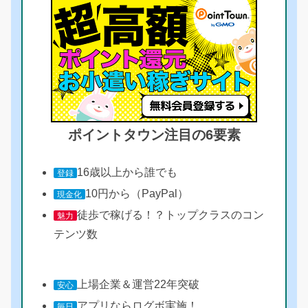
ポイントタウン注目の6要素
16歳以上から誰でも
登録
10円から（PayPal）
現金化
徒歩で稼げる！？トップクラスのコン
魅力
テンツ数
上場企業＆運営22年突破
安心
アプリならログボ実施！
毎日