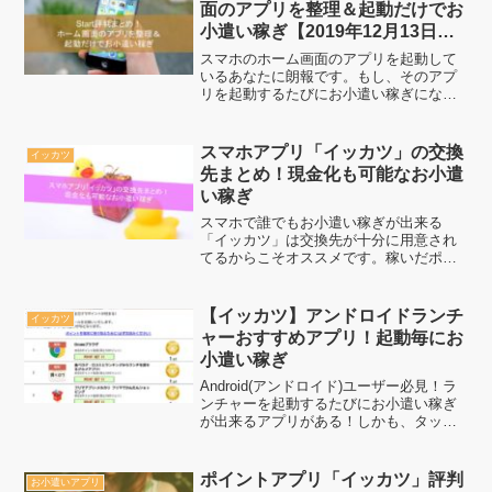
面のアプリを整理＆起動だけでお
小遣い稼ぎ【2019年12月13日で
サービス終了】
スマホのホーム画面のアプリを起動して
いるあなたに朗報です。もし、そのアプ
リを起動するたびにお小遣い稼ぎになる
とすればやりますか？いつものアプリ起
動だけでお小遣い稼ぎ出来ちゃうのがこ
ちらです。
スマホアプリ「イッカツ」の交換
イッカツ
先まとめ！現金化も可能なお小遣
い稼ぎ
スマホで誰でもお小遣い稼ぎが出来る
「イッカツ」は交換先が十分に用意され
てるからこそオススメです。稼いだポイ
ントの現金化も可能ですので詳しくは続
きをどうぞ
【イッカツ】アンドロイドランチ
イッカツ
ャーおすすめアプリ！起動毎にお
小遣い稼ぎ
Android(アンドロイド)ユーザー必見！ラ
ンチャーを起動するたびにお小遣い稼ぎ
が出来るアプリがある！しかも、タップ
するだけの簡単な方法なので誰もが間違
いなくコツコツ貯め続ける事が可能で
す。ぜひ、お小遣アプリ「イッカツ」の
ポイントアプリ「イッカツ」評判
お小遣いアプリ
ポイント獲得ラン...