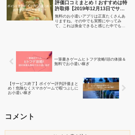
評価口コミまとめ！おすすめは特
許取得【2019年12月13日でサー
ビス終了】
無料のお小遣いアプリは正直たくさんあ
りますね。その中でも実際にやってみ
て、これは換金できると感じた中でも良
いアプリを紹介していきたいと思いま
す。今回はイッカツになります。スマホ
でもお小遣い稼ぎを一緒にしていきまし
ょう！
一筆書きゲームヒトフデ攻略!頭の体操＆
無料でお小遣い稼ぎ
【サービス終了】ポイゲー評判評価まと
め！危険なくスマホゲームで暇つぶしに
お小遣い稼ぎ
コメント