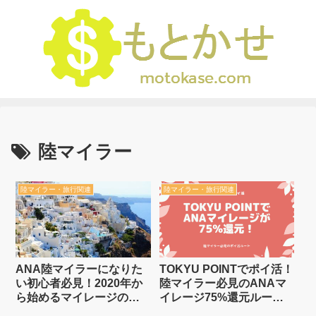
陸マイラー
陸マイラー・旅行関連
陸マイラー・旅行関連
ANA陸マイラーになりた
TOKYU POINTでポイ活！
い初心者必見！2020年か
陸マイラー必見のANAマ
ら始めるマイレージの貯
イレージ75%還元ルート
め方【永久保存版】
【実質86.3% 12/20まで】