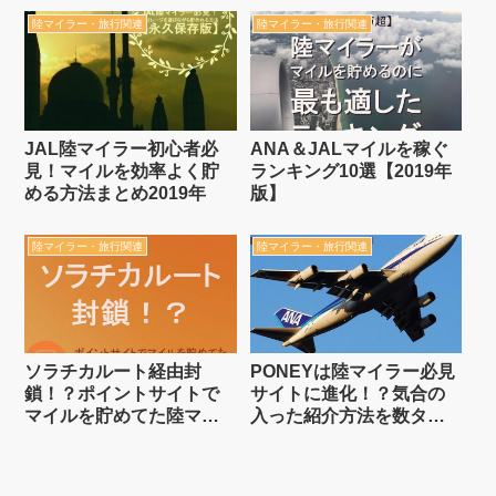
【2019年版】
陸マイラー・旅行関連
陸マイラー・旅行関連
JAL陸マイラー初心者必
ANA＆JALマイルを稼ぐ
見！マイルを効率よく貯
ランキング10選【2019年
める方法まとめ2019年
版】
陸マイラー・旅行関連
陸マイラー・旅行関連
ソラチカルート経由封
PONEYは陸マイラー必見
鎖！？ポイントサイトで
サイトに進化！？気合の
マイルを貯めてた陸マイ
入った紹介方法を数タッ
ラーが今後も稼ぐ方法
プでする方法とは
【4/1からはLINEポイン
ト】