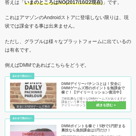
答えは「
いまのところはNO(2017/10/22現在)
」です。
これはアマゾンのAndroidストアに登場しない限りは、現
状では課金する事は出来ません。
ただし、グラブルは様々なプラットフォームに出ているの
は有名です。
例えばDMMであればこちらをどうぞ。
DMMデイリーパチンコとは！安全に
DMMゲームズ用のポイントを無課金で
稼ぐ！【デイリーミッション復活中】
刀剣乱舞など様々なDMMゲームズがありますが
課金という事でお金が必要です。しかし、DMM
デイリーパチンコを毎日1回チャレンジするだ
けで実は課金資金が全額またはある程度お得に
なります。継続こそ力なり！コツコツ貯めて実
質無課金で課金をしていきま...
DMMポイントを稼ぐ！5秒で1円貯まる
裏技なら負担課金は1円だけ！