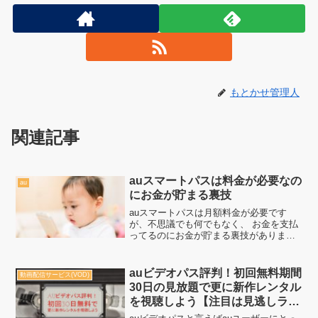
もとかせ管理人
関連記事
auスマートパスは料金が必要なの
au
にお金が貯まる裏技
auスマートパスは月額料金が必要です
が、不思議でも何でもなく、 お金を支払
ってるのにお金が貯まる裏技がありま
す。もし、これを知らないでauスマート
パスを使っているとすれば、 間違いなく
損をし続けているでしょう。これを知っ
auビデオパス評判！初回無料期間
動画配信サービス(VOD)
ていれば、今後ずーっ...
30日の見放題で更に新作レンタル
を視聴しよう【注目は見逃しラン
キング特集！】