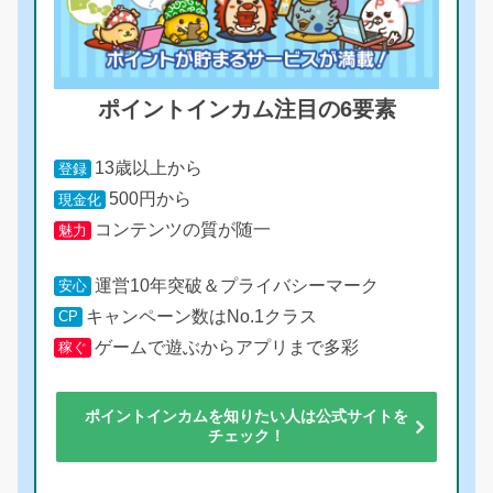
ポイントインカム注目の6要素
13歳以上から
登録
500円から
現金化
コンテンツの質が随一
魅力
運営10年突破＆プライバシーマーク
安心
キャンペーン数はNo.1クラス
CP
ゲームで遊ぶからアプリまで多彩
稼ぐ
ポイントインカムを知りたい人は公式サイトを
チェック！