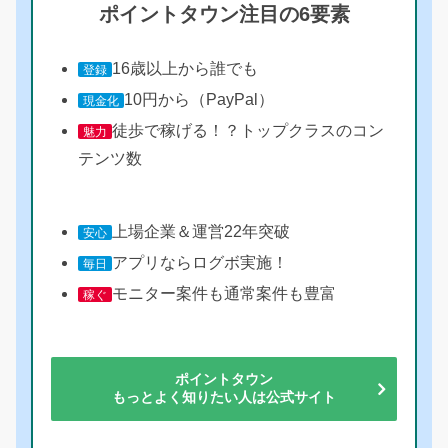
ポイントタウン注目の6要素
16歳以上から誰でも
登録
10円から（PayPal）
現金化
徒歩で稼げる！？トップクラスのコン
魅力
テンツ数
上場企業＆運営22年突破
安心
アプリならログボ実施！
毎日
モニター案件も通常案件も豊富
稼ぐ
ポイントタウン
もっとよく知りたい人は公式サイト