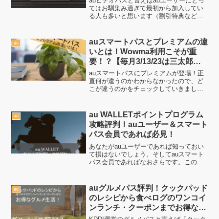
auビデオパスと言えばauユーザーにとっ
てはお馴染み過ぎて最初から加入してい
る人も多いと思います（割引特典など付
くため）ただ、まだ加入していない人に
とってはチャンス到来！いろんな特典も
ですが初回無料のため、実際に自分にと
auスマートパスとプレミアムの違
au
って必要かどうかを判...
いとは！Wowma利用こそが重
要！？【毎月3/13/23は三太郎の
日】
auスマートパスにプレミアムが登場！正
直何が違うのかわからなかったので、ど
こが違うのかをチェックしていきまし
た。同じ気持ちの方の解決に繋がれば嬉
しい限りです。最新版だと「au PAY」と
の相乗効果も期待出来るようになりまし
au WALLETポイントプログラム
au
た。「PayPay...
攻略評判！auユーザー＆スマート
パス会員であれば必見！
あなたがauユーザーであれば知っておい
て損はないでしょう。そしてauスマート
パス会員であればなおさらです。このポ
イトサイトの運営はKDDIだからこそポイ
ントもお得！？ぜひ、どんなコンテンツ
が有るか知ってあなたのネット収入を生
auグルメパス評判！クックパッド
au
み出していきまし...
のレシピから食べログのワンコイ
ンランチ・クーポンまでお得なグ
ルメ生活！