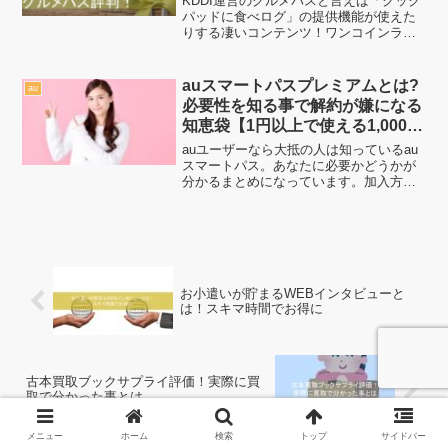
KDDI運営のグルメパスと言えば「クック
パッドに食べログ」の提供機能が使えた
りする凄いコンテンツ！ワンコインラン
チを食べたい人も最大70%OFFクーポン
を使いたい人、必ず500円得するクーポン
まで！色々と得するので、まずはグルメ
auスマートパスプレミアムとは?
au
パスを要チェ...
必要性を知る事で解約が嫌になる
知恵袋【1円以上で使える1,000円
OFF×1枚+3ヶ月間20%還元キャ
auユーザーなら大抵の人は知っているau
ンペーン中】
スマートパス。あなたに必要かどうかが
分かるまとめになっています。加入方法
から解約方法まで記載済み！auスマート
パスプレミアムがなぜお得で、解約がイ
ヤになってしまうか。ぜひ確認してみて
下さい。
お小遣いが貯まるWEBインタビューと
は！スキマ時間でお得に
古本買取ブックサプライ評価！実際に買
取で分かった事とは
メニュー
ホーム
検索
トップ
サイドバー