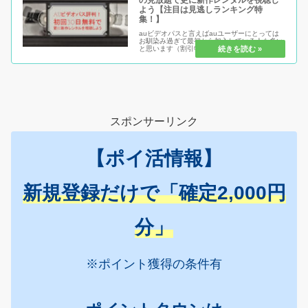
の見放題で更に新作レンタルを視聴し
よう【注目は見逃しランキング特
集！】
auビデオパスと言えばauユーザーにとっては
お馴染み過ぎて最初から加入している人も多い
と思います（割引特典など付くため）ただ、ま
だ加入していない人にとってはチャンス到来！
いろんな特典もですが初回無料のため、実際に
自分にとって必要かどうかを判...
スポンサーリンク
【ポイ活情報】
新規登録だけで「確定2,000円
分」
※ポイント獲得の条件有