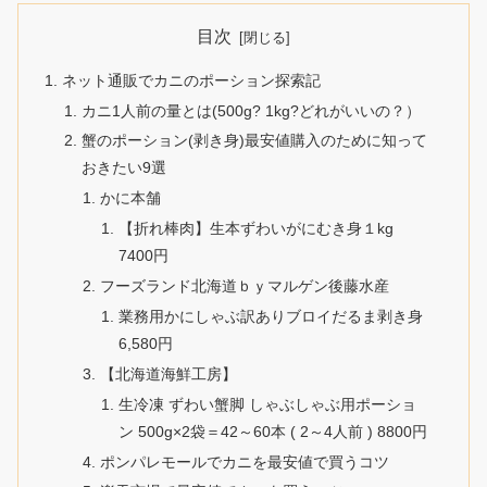
目次
ネット通販でカニのポーション探索記
カニ1人前の量とは(500g? 1kg?どれがいいの？）
蟹のポーション(剥き身)最安値購入のために知って
おきたい9選
かに本舗
【折れ棒肉】生本ずわいがにむき身１kg
7400円
フーズランド北海道ｂｙマルゲン後藤水産
業務用かにしゃぶ訳ありブロイだるま剥き身
6,580円
【北海道海鮮工房】
生冷凍 ずわい蟹脚 しゃぶしゃぶ用ポーショ
ン 500g×2袋＝42～60本 ( 2～4人前 ) 8800円
ポンパレモールでカニを最安値で買うコツ