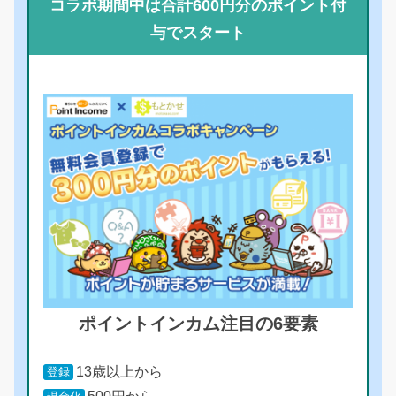
コラボ期間中は合計600円分のポイント付
与でスタート
ポイントインカム注目の6要素
13歳以上から
登録