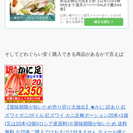
めるお得な方法まとめ【12月11日1時
59分まで 楽天スーパーSALEで最大44
倍】
お買い物マラソン楽天スーパーポイントが1ポ
イントでも多く欲しい人必見！貯める方法を知
り、使える場所を知り、楽天を利用しているか
らこそ「オトク」になる。そんな楽天ポイント
生活を送りたい人はぜひ、実践している人もし
ていない人もチェック！確実に「...
そしてどれぐらい安く購入できる商品があるかで言えば
【賞味期限が短いため売り切り大放出】★かに 訳あり 紅
ズワイガニ/ボイル 紅ズワイ カニ足棒ポーション20本×1個
(又は10本×2個)(ロシア産原料)※賞味期限が短いため 送料
無料 ※20本ご購入ではおまけは付きません ※メール便と