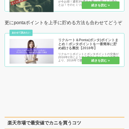
が今お得！通常3%還元が更にお得になる理由
とは！そのヒミツは続きをどうぞもちろん、誰
でも確実にしかも簡単な方法ですので、要チェ
ックです。
更にpontaポイントを上手に貯める方法も合わせてどうぞ
リクルート＆Ponta(ポンタ)ポイントま
とめ！ポンタポイントを一番簡単に貯
め続ける裏技【2018年】
リクルートポイントとポンタポイントの交換が
2016年2月にようやく復活しました。この事に
より、2016年で最も簡単にポンタポイントを
誰でも貯め続ける方法が復活したと言っても良
いでしょう。その方法を現在大公開中ですの
で、ぜひ参考にして誰よりも...
楽天市場で最安値でカニを買うコツ