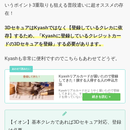
いうポイント3重取りも狙える普段遣いに超オススメの存
在！
3DセキュアはKyashではなく【登録しているクレカに依
存】するため、「Kyashに登録しているクレジットカー
ドの3Dセキュアを登録」する必要があります。
Kyashも非常に便利ですのでこちらもあわせてどうぞ。
Kyashリアルカードが届いたので登録
してきた！損する人得する人の申込方
法
Kyashリアルカードがようやく届いたので登録
してきました。そして、まだKyashリアルカー
ドを持っていない人こそ見て欲しい理由は「普
通に登録したら損」だからこそです。あなただ
けは得する方法で登録をしてKyashリアルカー
ドを上手く活用して...
【イオン】基本クレカであれば3Dセキュア対応、登録