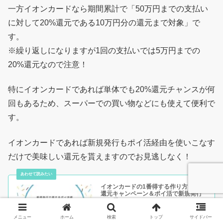
一方イオンカードなら期間累計で「50万円までの支払い
に対して20%還元である10万円分の還元まで対象」で
す。
※繰り返しになりますが1回の支払いでは5万円までの
20%還元なので注意！
特にイオンカードであれば単体でも20%還元チャンスが何
回もあるため、スーパーでの買い物などにも使えて便利で
す。
イオンカードであれば新規発行もポイ活経由を使いこなす
だけで美味しい還元を貰えますのでお見逃しなく！
イオンカードの1番得する作り方！20%
還元キャンペーン＆ポイ活で新規発行
でお得
イオンカードには様々なカードがありますが、
その中でもイオンカードセレクトは必見！通常
メニュー
ホーム
検索
トップ
サイドバー
のWAON一体型のイオンカードとの違いを知っ