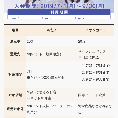
項目
d払い
イオンカード
還元率
20%
20%
キャッシュバック
還元先
dポイント（期間限定）
※口座に振込
7/25～7/31まで
7月
8/25～8/31まで
対象期間
※たびたび20%還元開催
9/24～9/30まで
d払いで使えるお店
対象店舗
国際ブランド次第
※ネットも可能
dポイント支払い分、クーポン
対象商品などが存在す
還元対象外
利用分、
る