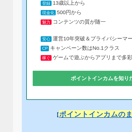
13歳以上から
登録
500円から
現金化
コンテンツの質が随一
魅力
運営10年突破＆プライバシーマ
安心
キャンペーン数はNo.1クラス
CP
ゲームで遊ぶからアプリまで多
稼ぐ
ポイントインカムを知り
ポイントインカムの
【