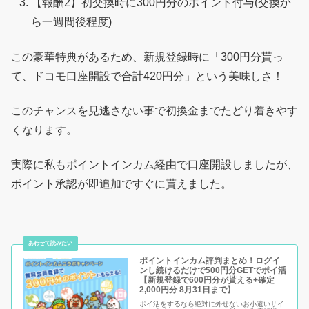
【報酬2】初交換時に300円分のポイント付与(交換か
ら一週間後程度)
この豪華特典があるため、新規登録時に「300円分貰っ
て、ドコモ口座開設で合計420円分」という美味しさ！
このチャンスを見逃さない事で初換金までたどり着きやす
くなります。
実際に私もポイントインカム経由で口座開設しましたが、
ポイント承認が即追加ですぐに貰えました。
ポイントインカム評判まとめ！ログイ
ンし続けるだけで500円分GETでポイ活
【新規登録で600円分が貰える+確定
2,000円分 8月31日まで】
ポイ活をするなら絶対に外せないお小遣いサイ