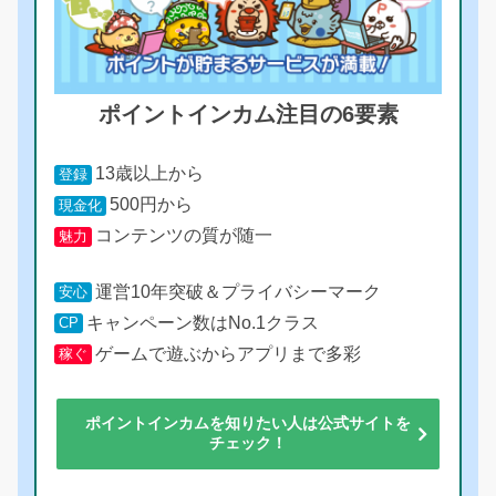
ポイントインカム注目の6要素
13歳以上から
登録
500円から
現金化
コンテンツの質が随一
魅力
運営10年突破＆プライバシーマーク
安心
キャンペーン数はNo.1クラス
CP
ゲームで遊ぶからアプリまで多彩
稼ぐ
ポイントインカムを知りたい人は公式サイトを
チェック！