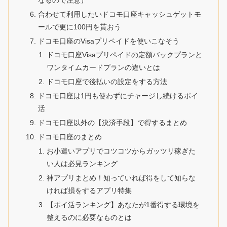
合わせて利用したいドコモ口座キャッシュゲットモ
ールで更に100円を貰おう
ドコモ口座のVisaプリペイドを使いこなそう
ドコモ口座Visaプリペイドの定額バックプランと
ワンタイムカードプランの違いとは
ドコモ口座で後払いの設定をする方法
ドコモ口座は1円も使わずにチャージし続けるポイ
活
ドコモ口座以外の【決済手段】で得するまとめ
ドコモ口座のまとめ
お小遣いアプリでコツコツからガッツリ稼ぎた
い人は必見ランキング
神アプリまとめ！知っていれば得をして知らな
ければ損をするアプリ特集
【ポイ活ランキング】あなたが1番得する環境を
整えるのに必要なものとは