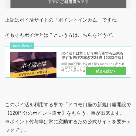
上記はポイ活サイトの「ポイントインカム」ですね。
そもそもポイ活とは？という方はこちらをどうぞ。
ポイ活とは怪しい？初心者でも出来る
得する選び方稼ぎ方24選【2023年版】
年間100万円以上をポイ活で稼いでいる私が教
える得する「ポイ活」とは？あなたはポイ活を
怪しいと思ったままで損する人？それともポイ
活を安心安全に始めて得する人？ポイ活のメリ
ット・デメリットを知り、初心者だからこそ得
をして、まだポイ活を始めてい...
このポイ活を利用する事で「ドコモ口座の新規口座開設で
【120円分のポイント還元】をもらう」事が出来ます。
※ポイント付与率は常に変動するため公式サイトを要チェ
ックです。