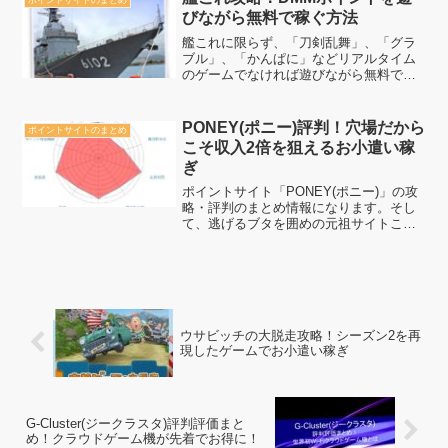
ポイントサイトのまとめ
ともっとしていきましょう...
びながら無料で稼ぐ方法
艦これに限らず、「刀剣乱舞」、「グラ
ブル」、「かんぱに」などリアルタイム
のゲームでなければ遊びながら無料で稼
ぐ事が出来ます。シャドバスや千年戦争
アイギスでもスキマ時間に稼ぐのも可能
でしょう。ゲームで遊んで、ポイントサ
PONEY(ポニー)評判！穴場だから
ポイントサイトのまとめ
イトで無料でDMMポイン...
こそ収入2倍を狙えるお小遣い稼
ぎ
ポイントサイト「PONEY(ポニー)」の攻
略・評判のまとめ情報になります。そし
て、逃げるブタを囲めの元祖サイトこそ
PONEYです。一気に稼ぎたい人は必見の
ポイントサイト！ 一体どんな穴場のポイ
ントサイトかチェックしていきましょ
う。
ウサビッチの大脱走攻略！シーズン2を再
現したゲームでお小遣い稼ぎ
G-Cluster(ジークラスタ)評判評価まと
め！クラウドゲーム機が先着でお得に！