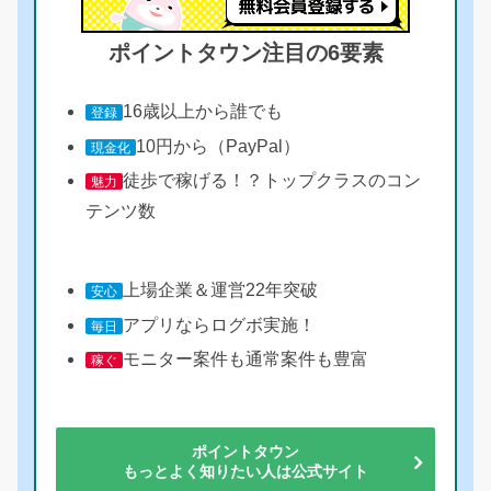
ポイントタウン注目の6要素
16歳以上から誰でも
登録
10円から（PayPal）
現金化
徒歩で稼げる！？トップクラスのコン
魅力
テンツ数
上場企業＆運営22年突破
安心
アプリならログボ実施！
毎日
モニター案件も通常案件も豊富
稼ぐ
ポイントタウン
もっとよく知りたい人は公式サイト