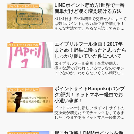
ントサイトでは見たことがない！まさし
LINEポイント貯め方!世界で一番
ポイントサイトのまとめ
く、「i2iポイン...
簡単だけど凄く増え続ける方法
3月31日まで25%増量で交換か人によって
は数百ポイントから万単位まで増える！
そんな方法です。あるなら試してみたい
と思う人ほど必見です。しかも、これが
また結構簡単に増え続けるから魅力だと
言えます。なんせ数百ポイント程度であ
エイプリルフール企画！2017年
ポイントサイトのまとめ
ればゲームで遊んで...
まとめ！野生に帰ったと思ったら
しっかり働いていた件について
エイプリルフール企画！企業や個人、
様々な所で行われているウソなのかホン
トウなのか、わからないぐらい精巧なも
のからなんだそれ？みたいなものまで沢
山あるお祭りみたいなものです。
ポイントサイトBanpuku(バンプ
ポイントサイトのまとめ
ク)評判！ドットマネー経由でお
小遣い稼ぎ！
ドットマネーに新しいポイントサイトの
交換先が増えたのでチェックをしてきま
した！今まであるドットマネー経由のポ
イントサイトよりもお得なのかどうでな
いのかをぜひ、チェックして自分にとっ
ても最もお得になるお小遣い稼ぎをもっ
艦これ攻略！DMMポイントを遊