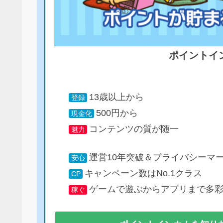
ポイントイ
13歳以上から
登録
500円から
現金化
コンテンツの質が随一
魅力
運営10年突破＆プライバシーマ
安心
キャンペーン数はNo.1クラス
CP
ゲームで遊ぶからアプリまで多
稼ぐ