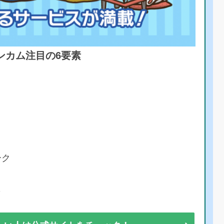
ンカム注目の6要素
ーク
彩