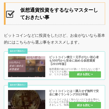
仮想通貨投資をするならマスターし
ておきたい事
ビットコインなどに投資をしたけど、お金がないなら基本
的にはこちらから選ぶ事をオススメします。
ビットコイン積立！元手がない初心者
も500円から安全に始める仮想通貨
【2019年版】
仮想通貨の値上がりが凄い！今やらないと損？
でもリスクも怖いし。そんな仮想通貨初心者
が、リスクを恐れないで「毎日500円ずつ積み
立てる裏技」を紹介！元手がなくても安心。な
ぜなら、500円は元手なく手に入れれば良いだ
け！そんな都合の良い方法がな...
ビットコインとは！購入せず無料で安
全に稼ぐランキング2022年版
ビットコインはよく知らないけどお金を増やし
たいなんて方が居たらまずはコレを利用してい
きましょう。知識がないからこそ早く始めてビ
ットコイン取引というものを知っておくという