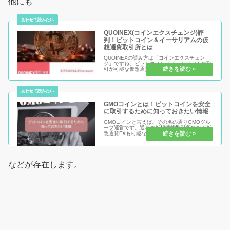
他にも
QUOINEX(コインエクスチェンジ)評
判！ビットコイン＆イーサリアムの仮
想通貨取引所とは
QUOINEXの読み方は「コインエクスチェン
ジ」ですね。ビットコインとイーサリアムの取
引が可能な仮想通貨取引所になります。対応通
貨ペアも14種類と多く、デモでの確認もする事
が可能な珍しい取引所です。もし、ビットコイ
ン取引に興味があるけどお金...
GMOコインとは！ビットコインを安全
に取引するために知っておきたい情報
GMOコインと言えば、その名の通りGMOグル
ープ運営です。通常の仮想通貨取引所でなく仮
想通貨FXも可能なためレバレッジ5倍での取引
から最大25倍まで可能となっています。今後の
仮想通貨がどう推移するかを見極めるには今ど
う動いているかを知る必要...
などが存在します。