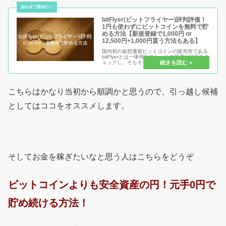
bitFlyer(ビットフライヤー)評判評価！
1円も使わずにビットコインを無料で貯
める方法【新規登録で1,000円 or
12,500円+1,000円貰う方法もある】
国内初の仮想通貨ビットコインの販売所である
bitFlyerとは一体何なのか。その評価や評判をチ
ェックし、そもそもビットコインって何？とい
う方向けにも簡単ながら説明をしています。安
全なのか危険なのか、稼げるのか稼げないの
か。もちろん無料で手に...
こちらはかなり当初から順調かと思うので、引っ越し候補
としてはココをオススメします。
そしてお金を稼ぎたいなと思う人はこちらをどうぞ
ビットコインよりも安全資産の円！元手0円で
貯め続ける方法！