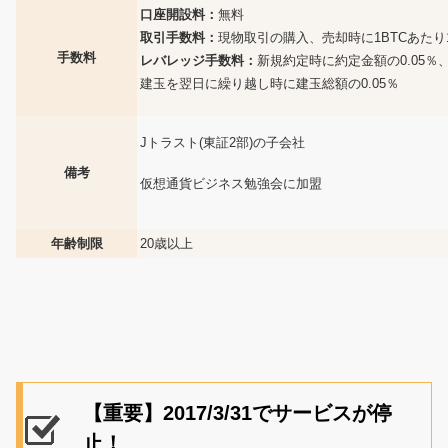
口座開設料：
無料
取引手数料：
現物取引の購入、売却時に1BTCあたり1
手数料
レバレッジ手数料：
新規約定時に約定金額の0.05％
建玉を翌日に繰り越し時に建玉総額の0.05％
Jトラスト(東証2部)の子会社
備考
仮想通貨ビジネス勉強会に加盟
年齢制限
20歳以上
【重要】2017/3/31でサービスが停
止！