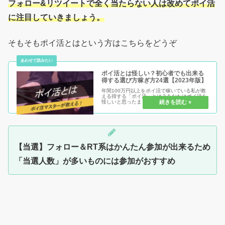
フォロー&リツイートで全く当たらない人は改めてポイ活
に注目していきましょう。
そもそもポイ活とはという方はこちらをどうぞ
ポイ活とは怪しい？初心者でも出来る
得する選び方稼ぎ方24選【2023年版】
年間100万円以上をポイ活で稼いでいる私が教
える得する「ポイ活」とは？あなたはポイ活を
怪しいと思ったままで損する人？それともポイ
活を安心安全に始めて得する人？ポイ活のメリ
ット・デメリットを知り、初心者だからこそ得
をして、まだポイ活を始めてい...
【当選】フォロー＆RT系はかんたん参加が出来るため
「当選人数」が多いものには参加がおすすめ