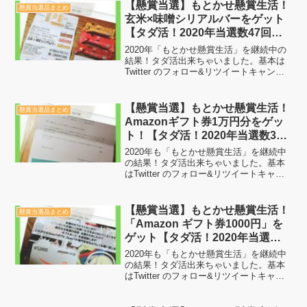
【懸賞当選】もとかせ懸賞生活！
懸賞当選品まとめ
玄米×味噌シリアルバーをゲット
【タダ活！2020年当選数47回
目】
2020年「もとかせ懸賞生活」を継続中の
結果！タダ活出来ちゃいました。基本は
Twitter のフォロー&リツイートキャンペ
ーンで当選した賞品を載せています。や
っていることは特別難しいことではなく
ただフォローとリツイートして当選を待
【懸賞当選】もとかせ懸賞生活！
懸賞当選品まとめ
つだけです...
Amazonギフト券1万円分をゲッ
ト！【タダ活！2020年当選数37
回目】
2020年も「もとかせ懸賞生活」を継続中
の結果！タダ活出来ちゃいました。基本
はTwitter のフォロー&リツイートキャン
ペーンで当選した賞品を載せています。
やっていることは特別難しいことではな
くただフォローとリツイートして当選を
【懸賞当選】もとかせ懸賞生活！
懸賞当選品まとめ
待つだけで...
「Amazon ギフト券1000円」を
ゲット【タダ活！2020年当選数
59回目】
2020年も「もとかせ懸賞生活」を継続中
の結果！タダ活出来ちゃいました。基本
はTwitter のフォロー&リツイートキャン
ペーンで当選した賞品を載せています。
やっていることは特別難しいことではな