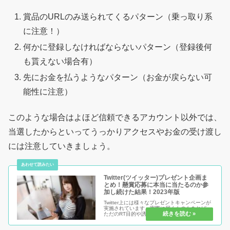
賞品のURLのみ送られてくるパターン（乗っ取り系
に注意！）
何かに登録しなければならないパターン（登録後何
も貰えない場合有）
先にお金を払うようなパターン（お金が戻らない可
能性に注意）
このような場合はよほど信頼できるアカウント以外では、
当選したからといってうっかりアクセスやお金の受け渡し
には注意していきましょう。
Twitter(ツイッター)プレゼント企画ま
とめ！懸賞応募に本当に当たるのか参
加し続けた結果！2023年版
Twitter上には様々なプレゼントキャンペーンが
実施されています。実際に届くものもあれば、
ただのRT目的や誘導だけのものもあります。こ
うした中きちんと当選した優良なキャンペーン
の見分け方や、実際に当選したものを紹介して