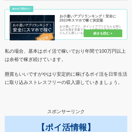
お小遣いアプリランキング！安全に
2023年スマホで稼ぐ決定版
お小遣いアプリ、ポイントアプリどちらも同じ
ものを指す言葉です。その稼げるアプリは日々
どんどん新しいものが出現しています。そんな
中、どのアプリやサイトが「安全安心」で、
「稼ぎやすく」「換金しやすいか」などランキ
ングで紹介していきます。そして似...
私の場合、基本はポイ活で稼いでおり年間で100万円以上
は余裕で稼ぎ続けています。
懸賞もいいですがやはり安定的に稼げるポイ活を日常生活
に取り込みストレスフリーの収入源していきましょう。
スポンサーリンク
【ポイ活情報】