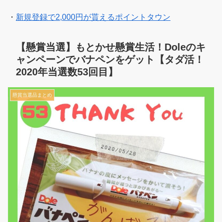
・
新規登録で2,000円が貰えるポイントタウン
【懸賞当選】もとかせ懸賞生活！Doleのキ
ャンペーンでバナペンをゲット【タダ活！
2020年当選数53回目】
懸賞当選品まとめ