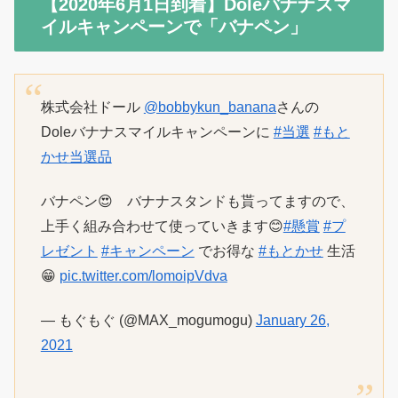
【2020年6月1日到着】Doleバナナスマ
イルキャンペーンで「バナペン」
株式会社ドール
@bobbykun_banana
さんの
Doleバナナスマイルキャンペーンに
#当選
#もと
かせ当選品
バナペン😍 バナナスタンドも貰ってますので、
上手く組み合わせて使っていきます😊
#懸賞
#プ
レゼント
#キャンペーン
でお得な
#もとかせ
生活
😁
pic.twitter.com/lomoipVdva
— もぐもぐ (@MAX_mogumogu)
January 26,
2021