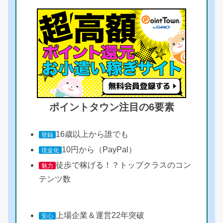
ポイントタウン注目の6要素
16歳以上から誰でも
登録
10円から（PayPal）
現金化
徒歩で稼げる！？トップクラスのコン
魅力
テンツ数
上場企業＆運営22年突破
安心