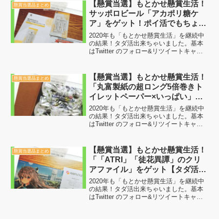
くただフォローとリツイートして当選を
【懸賞当選】もとかせ懸賞生活！
懸賞当選品まとめ
待つだけで...
サッポロビール「アカポリ糖ケ
ア」をゲット！ポイ活でもちょい
得情報有【タダ活！2020年当選
2020年も「もとかせ懸賞生活」を継続中
数90回目】
の結果！タダ活出来ちゃいました。基本
はTwitter のフォロー&リツイートキャン
ペーンで当選した賞品を載せています。
やっていることは特別難しいことではな
くただフォローとリツイートして当選を
【懸賞当選】もとかせ懸賞生活！
懸賞当選品まとめ
待つだけで...
「丸富製紙の超ロング5倍巻きト
イレットペーパー×いっぱい」を
ゲット【タダ活！2020年当選数
2020年も「もとかせ懸賞生活」を継続中
66回目】
の結果！タダ活出来ちゃいました。基本
はTwitter のフォロー&リツイートキャン
ペーンで当選した賞品を載せています。
やっていることは特別難しいことではな
くただフォローとリツイートして当選を
【懸賞当選】もとかせ懸賞生活！
懸賞当選品まとめ
待つだけで...
「「ATRI」「徒花異譚」のクリ
アファイル」をゲット【タダ活！
2020年当選数83回目】
2020年も「もとかせ懸賞生活」を継続中
の結果！タダ活出来ちゃいました。基本
はTwitter のフォロー&リツイートキャン
ペーンで当選した賞品を載せています。
やっていることは特別難しいことではな