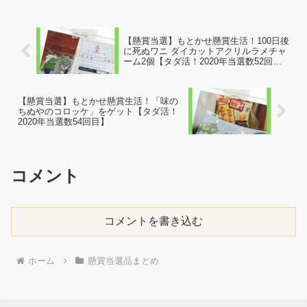
くただフォローとリツイートして当選を
待つだけで...
【懸賞当選】もとかせ懸賞生活！100日後
に死ぬワニ ダイカットアクリルラメチャ
ーム2個【タダ活！2020年当選数52回
目】
【懸賞当選】もとかせ懸賞生活！「味の
ちぬやのコロッケ」をゲット【タダ活！
2020年当選数54回目】
コメント
コメントを書き込む
ホーム
懸賞当選品まとめ