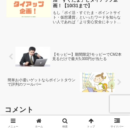
画！【10/31まで】
もし「ポイ活・すぐたま・ポイントサイ
ト・仮想通貨」といったワードを知らな
い人であれば「より安心安全にネット収
入を生み出す方法」を知っていきましょ
う。そして、今現在「ポイ活を楽しんで
いる」という人も必見なのが、今回の
「すぐたま×もとかせのタイ...
【モッピー】期間限定!モッピーでCM2本
見るだけで最大5,000円が当たる
簡単お小遣いゲットならポイントタウン
で評判のツールバー
コメント
メニュー
ホーム
検索
トップ
サイドバー
コメントを書き込む