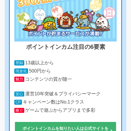
ポイントインカム注目の6要素
13歳以上から
登録
500円から
現金化
コンテンツの質が随一
魅力
運営10年突破＆プライバシーマーク
安心
キャンペーン数はNo.1クラス
CP
ゲームで遊ぶからアプリまで多彩
稼ぐ
ポイントインカムを知りたい人は公式サイトを