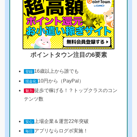
ポイントタウン注目の6要素
16歳以上から誰でも
登録
10円から（PayPal）
現金化
徒歩で稼げる！？トップクラスのコン
魅力
テンツ数
上場企業＆運営22年突破
安心
アプリならログボ実施！
毎日