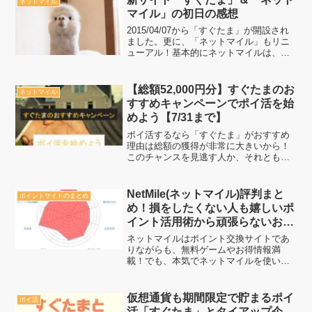
ネットマイル
マイル」の初日の感想
2015/04/07から「すぐたま」が開設され
ました。更に、「ネットマイル」もリニ
ューアル！基本的にネットマイルは、ポ
イントを貯める交換場所として、すぐた
まは、ポイントを稼ぐポイントサイトと
して分離ですねネットマイルとすぐたま
【総額52,000円分】すぐたまのお
ネットマイル
の攻略まとめ情...
すすめキャンペーンでポイ活を始
めよう【7/31まで】
ポイ活するなら「すぐたま」がおすすめ
理由は総額の獲得が非常に大きいから！
このチャンスを見逃す人か、それともチ
ャンスを掴める人か。「あなたが本気で
お得になりたいのであれば、このすぐた
まのキャンペーンを見逃さない事です」
NetMile(ネットマイル)評判まと
ポイントサイトのまとめ
そうする事で総額分のポイ...
め！損をしたくない人も嬉しいポ
イント活用術から頑張らないお小
遣い稼ぎ
ネットマイルはポイント交換サイトであ
りながらも、無料ゲームやお得情報満
載！でも、本気でネットマイルを使いこ
なしたい人は「頑張らない！？」一緒に
頑張らないでネットマイルを一番お得に
使いこなしていきましょう。
仮想通貨も期間限定で貯まるポイ
ポイ活
活「すぐたま」とタイアップ企