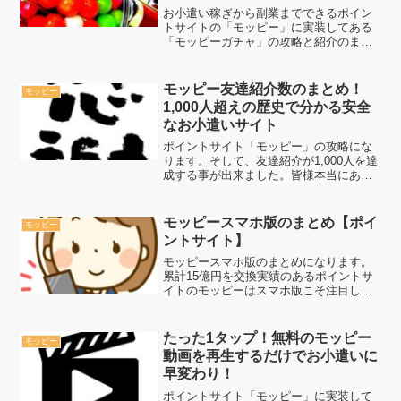
お小遣い稼ぎから副業までできるポイン
トサイトの「モッピー」に実装してある
「モッピーガチャ」の攻略と紹介のまと
めです。毎日ガチャに参加するだけで、
ポイントが貯まって現金に換金が可能！
参加すればするだけお得になるガチャガ
モッピー友達紹介数のまとめ！
モッピー
チャとは！ぜひ、一度ごら...
1,000人超えの歴史で分かる安全
なお小遣いサイト
ポイントサイト「モッピー」の攻略にな
ります。そして、友達紹介が1,000人を達
成する事が出来ました。皆様本当にあり
がとうございます。全てのポイントサイ
トに通じる「ネットで稼ぐ方法とは？」
その秘密を知りたい方は、ぜひ、どう
モッピースマホ版のまとめ【ポイ
モッピー
ぞ。ネットで稼ぐ方法...
ントサイト】
モッピースマホ版のまとめになります。
累計15億円を交換実績のあるポイントサ
イトのモッピーはスマホ版こそ注目しま
しょう！面白いスマホゲームで遊んでポ
イント交換で現金化！まさにお小遣い稼
ぎにはうってつけです。副業も出来ちゃ
たった1タップ！無料のモッピー
モッピー
うモッピーをぜひ、ごら...
動画を再生するだけでお小遣いに
早変わり！
ポイントサイト「モッピー」に実装して