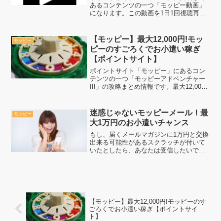
あるコンテンツの一つ「モッピー動画」
になります。この動画を1日1回視聴再生
するだけで、現金に換金出来るポイント
を手に入れる事が出来ます。再生中は放
置でOK！短時間でポイントが貯まるシス
【モッピー】最大12,000円!モッ
モッピー
テムになっていますの...
ピーのすごろくでお小遣い稼ぎ
【ポイントサイト】
ポイントサイト「モッピー」にあるコン
テンツの一つ「モッピーアドベンチャー
III」の攻略まとめ情報です。最大12,000
円を手に入れる事が出来る参加無料のす
ごろくゲームです。毎日参加して、1位を
目指そう！この記事を参考にすれば、1位
迷惑じゃないモッピーメール！最
モッピー
への近道が...
大1万円のお小遣いチャンス
もし、届くメールマガジンに1万円と交換
出来る可能性があるスクラッチが付いて
いたとしたら、あなたは受信したいです
か？もし、YESと答えたのならそのチャ
ンスがここにあります。ポイントサイト
「モッピー」にはプライバシーマークが
あるので、迷惑メール...
【モッピー】最大12,000円!モッピーのす
ごろくでお小遣い稼ぎ【ポイントサイ
ト】