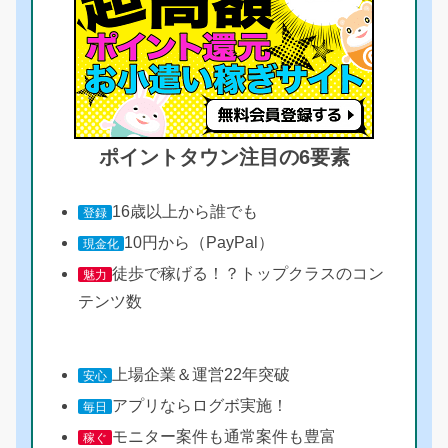
ポイントタウン注目の6要素
16歳以上から誰でも
登録
10円から（PayPal）
現金化
徒歩で稼げる！？トップクラスのコン
魅力
テンツ数
上場企業＆運営22年突破
安心
アプリならログボ実施！
毎日
モニター案件も通常案件も豊富
稼ぐ