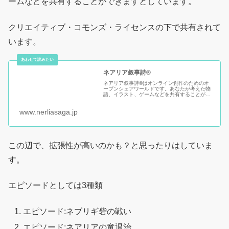
ームなどを共有することができますとしています。
クリエイティブ・コモンズ・ライセンスの下で共有されて
います。
ネアリア叙事詩®
ネアリア叙事詩®はオンライン創作のためのオ
ープンシェアワールドです。あなたが考えた物
語、イラスト、ゲームなどを共有することがで
きます。ネアリア叙事詩®の世界は、クリエイ
ティブ·コモンズ·ライセンスの下で共有されて
www.nerliasaga.jp
います。
この辺で、拡張性が高いのかも？と思ったりはしていま
す。
エピソードとしては3種類
エピソード:ネブリギ砦の戦い
エピソード:ネアリアの竜退治