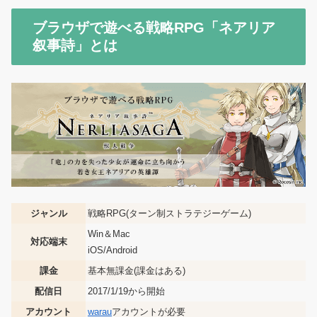
ブラウザで遊べる戦略RPG「ネアリア
叙事詩」とは
ジャンル
戦略RPG(ターン制ストラテジーゲーム)
Win＆Mac
対応端末
iOS/Android
課金
基本無課金(課金はある)
配信日
2017/1/19から開始
アカウント
warau
アカウントが必要