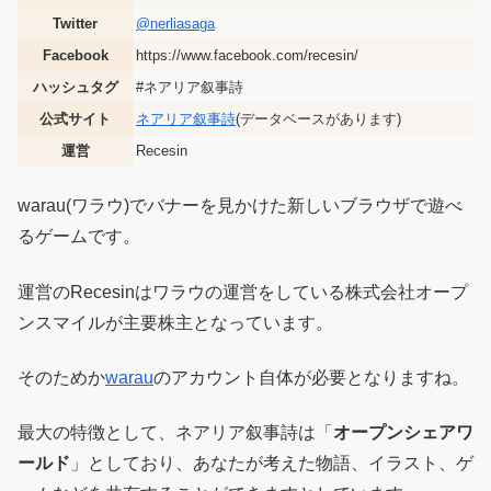
Twitter
@
nerliasaga
Facebook
https://www.facebook.com/recesin/
ハッシュタグ
#ネアリア叙事詩
公式サイト
ネアリア叙事詩
(データベースがあります)
運営
Recesin
warau(ワラウ)でバナーを見かけた新しいブラウザで遊べ
るゲームです。
運営のRecesinはワラウの運営をしている株式会社オープ
ンスマイルが主要株主となっています。
そのためか
warau
のアカウント自体が必要となりますね。
最大の特徴として、ネアリア叙事詩は「
オープンシェアワ
ールド
」としており、あなたが考えた物語、イラスト、ゲ