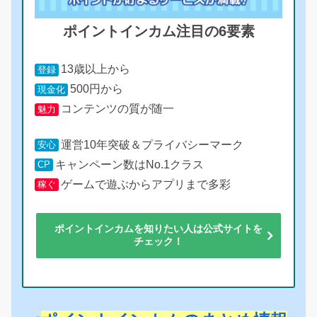
ポイントインカム注目の6要素
13歳以上から
登録
500円から
現金化
コンテンツの質が随一
魅力
運営10年突破＆プライバシーマーク
安心
キャンペーン数はNo.1クラス
CP
ゲームで遊ぶからアプリまで多彩
稼ぐ
ポイントインカムを知りたい人は公式サイトを
チェック！