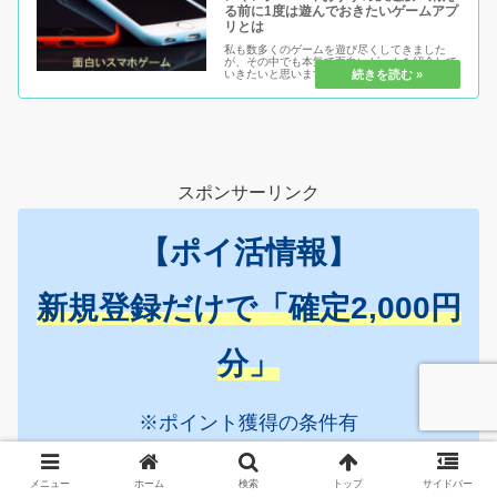
る前に1度は遊んでおきたいゲームアプ
リとは
私も数多くのゲームを遊び尽くしてきました
が、その中でも本気で面白いゲームを紹介して
いきたいと思います。ぜひ、新作も旧作も交え
た面白さが失われていない今年のランキングを
どうぞ！面白すぎてどっぷりハマって時間泥棒
にだけは気をつけましょう。
スポンサーリンク
【ポイ活情報】
新規登録だけで「確定2,000円
分」
※ポイント獲得の条件有
メニュー
ホーム
検索
トップ
サイドバー
ポイントタウンは