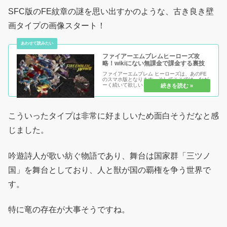
SFC版のFE紋章の謎を思い出すかのような、古き良き壁
画タイプの画像スタート！
ファイアーエムブレムヒーローズ攻
略！wikiにない無課金で課金する裏技
ファイアーエムブレム ヒーローズは、あのFE
のスマホ版となります。そしてここでは、なが
ーく続いて欲しいという願いを込めて、課金し
たいけど課金できない人はwikiにも載っていな
い無課金で課金を目指す！課金ユーザーが一人
でも増えればゲームは続く...
こういったタイプは非常に好ましいため面白そうだなと感
じました。
吟遊詩人が歌い紡ぐ物語であり、舞台は国家群「三ツノ
国」を舞台としており、人と獣が国の覇権を争う世界で
す。
特に竜の存在が大事そうですね。